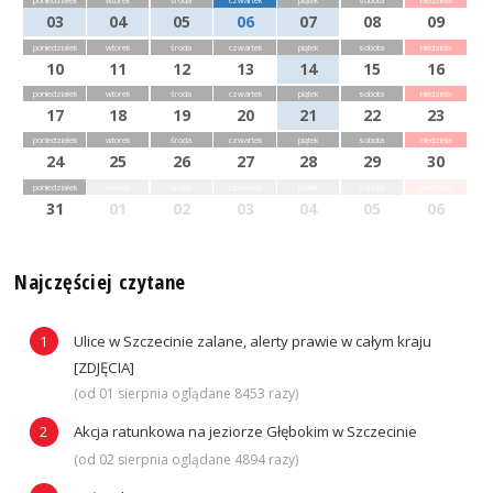
poniedziałek
wtorek
środa
czwartek
piątek
sobota
niedziela
03
04
05
06
07
08
09
poniedziałek
wtorek
środa
czwartek
piątek
sobota
niedziela
10
11
12
13
14
15
16
poniedziałek
wtorek
środa
czwartek
piątek
sobota
niedziela
17
18
19
20
21
22
23
poniedziałek
wtorek
środa
czwartek
piątek
sobota
niedziela
24
25
26
27
28
29
30
poniedziałek
wtorek
środa
czwartek
piątek
sobota
niedziela
31
01
02
03
04
05
06
Najczęściej czytane
Ulice w Szczecinie zalane, alerty prawie w całym kraju
[ZDJĘCIA]
(od 01 sierpnia oglądane 8453 razy)
Akcja ratunkowa na jeziorze Głębokim w Szczecinie
(od 02 sierpnia oglądane 4894 razy)