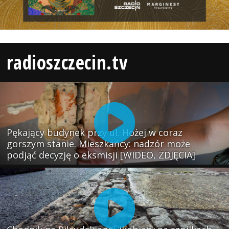
radioszczecin.tv
Pękający budynek przy ul. Hożej w coraz
gorszym stanie. Mieszkańcy: nadzór może
podjąć decyzję o eksmisji [WIDEO, ZDJĘCIA]