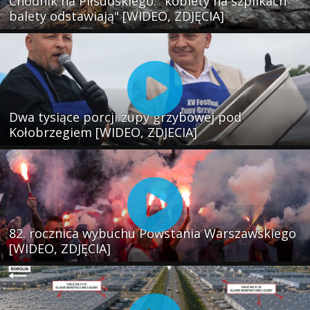
Chodnik na Piłsudskiego: "kobiety na szpilkach
balety odstawiają" [WIDEO, ZDJĘCIA]
Dwa tysiące porcji zupy grzybowej pod
Kołobrzegiem [WIDEO, ZDJECIA]
82. rocznica wybuchu Powstania Warszawskiego
[WIDEO, ZDJĘCIA]