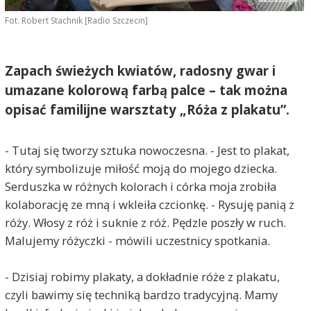
Fot. Robert Stachnik [Radio Szczecin]
Zapach świeżych kwiatów, radosny gwar i
umazane kolorową farbą palce – tak można
opisać familijne warsztaty „Róża z plakatu”.
- Tutaj się tworzy sztuka nowoczesna. - Jest to plakat,
który symbolizuje miłość moją do mojego dziecka.
Serduszka w różnych kolorach i córka moja zrobiła
kolaborację ze mną i wkleiła czcionkę. - Rysuję panią z
róży. Włosy z róż i suknie z róż. Pędzle poszły w ruch.
Malujemy różyczki - mówili uczestnicy spotkania.
- Dzisiaj robimy plakaty, a dokładnie róże z plakatu,
czyli bawimy się techniką bardzo tradycyjną. Mamy