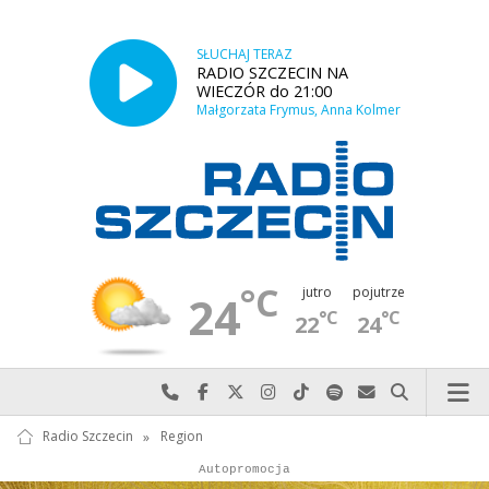
SŁUCHAJ TERAZ
RADIO SZCZECIN NA
WIECZÓR do 21:00
Małgorzata Frymus, Anna Kolmer
°C
jutro
pojutrze
24
°C
°C
22
24
Najlepiej po prostu do nas zadzwoń
Odwiedź nas na Facebook-u
Odwiedź nas na X
Odwiedź nas na Instagram-ie
Odwiedź nas na TikTok-u
Szukaj nas na Spotify
Wyślij do nas w
Szukaj
Radio Szczecin
»
Region
Autopromocja
Autopromocja
Reklama