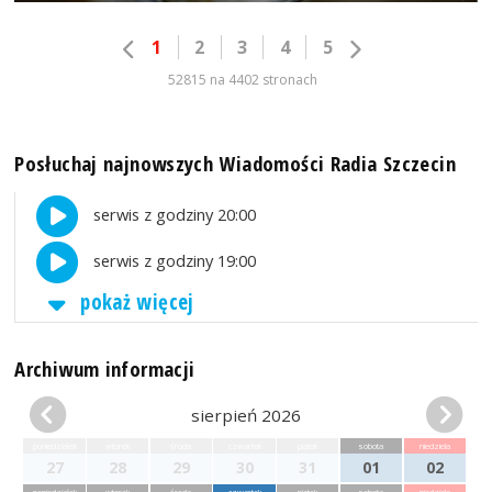
1
2
3
4
5
52815 na 4402 stronach
Posłuchaj najnowszych Wiadomości Radia Szczecin
serwis z godziny 20:00
serwis z godziny 19:00
pokaż więcej
Archiwum informacji
sierpień 2026
poniedziałek
wtorek
środa
czwartek
piątek
sobota
niedziela
27
28
29
30
31
01
02