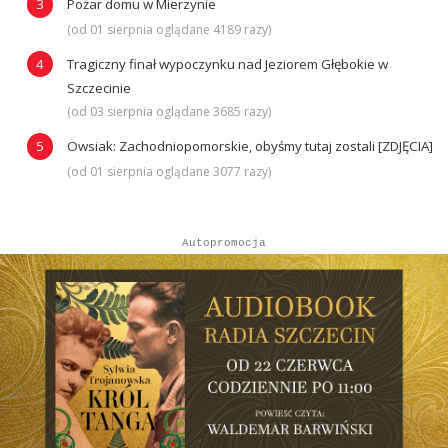
Pożar domu w Mierzynie
(od 01 sierpnia oglądane 4189 razy)
Tragiczny finał wypoczynku nad Jeziorem Głębokie w
Szczecinie
(od 03 sierpnia oglądane 3685 razy)
Owsiak: Zachodniopomorskie, obyśmy tutaj zostali [ZDJĘCIA]
(od 01 sierpnia oglądane 3077 razy)
Autopromocja