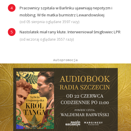
Pracownicy szpitala w Barlinku ujawniają nepotyzm i
mobbing. W tle matka burmistrz Lewandowskiej
(od 05 sierpnia oglądane 3597 razy)
Nastolatek miał rany kłute. Interweniował śmigłowiec LPR
(od wczoraj oglądane 3557 razy)
Autopromocja