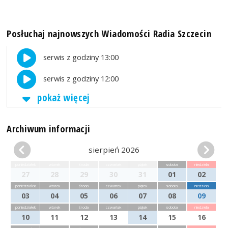
Posłuchaj najnowszych Wiadomości Radia Szczecin
serwis z godziny 13:00
serwis z godziny 12:00
pokaż więcej
Archiwum informacji
sierpień 2026
poniedziałek
wtorek
środa
czwartek
piątek
sobota
niedziela
27
28
29
30
31
01
02
poniedziałek
wtorek
środa
czwartek
piątek
sobota
niedziela
03
04
05
06
07
08
09
poniedziałek
wtorek
środa
czwartek
piątek
sobota
niedziela
10
11
12
13
14
15
16