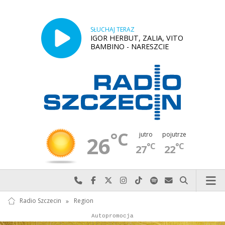
SŁUCHAJ TERAZ
IGOR HERBUT, ZALIA, VITO
BAMBINO - NARESZCIE
°C
jutro
pojutrze
26
°C
°C
27
22
Najlepiej po prostu do nas zadzwoń
Odwiedź nas na Facebook-u
Odwiedź nas na X
Odwiedź nas na Instagram-ie
Odwiedź nas na TikTok-u
Szukaj nas na Spotify
Wyślij do nas w
Szukaj
Radio Szczecin
»
Region
Autopromocja
Reklama