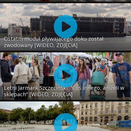
Ostatni moduł pływającego doku został
zwodowany [WIDEO, ZDJĘCIA]
Letni Jarmark Szczeciński. "Coś innego, aniżeli w
sklepach" [WIDEO, ZDJĘCIA]
Plac Orła Białego w przebudowie. Część