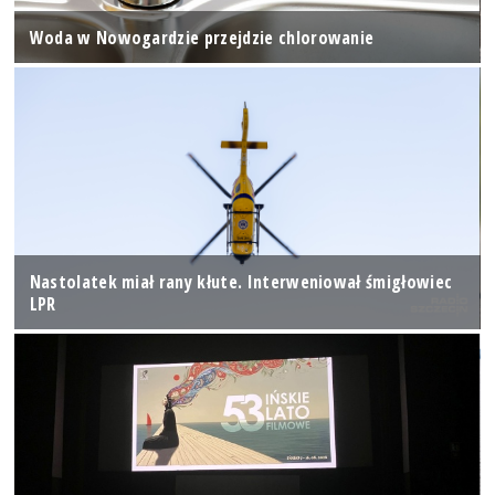
Woda w Nowogardzie przejdzie chlorowanie
Nastolatek miał rany kłute. Interweniował śmigłowiec
LPR