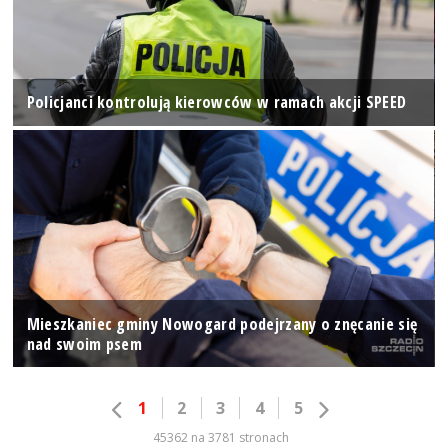
Policjanci kontrolują kierowców w ramach akcji SPEED
Mieszkaniec gminy Nowogard podejrzany o znęcanie się
nad swoim psem
1
2
3
4
5
45362 na 3781 stronach