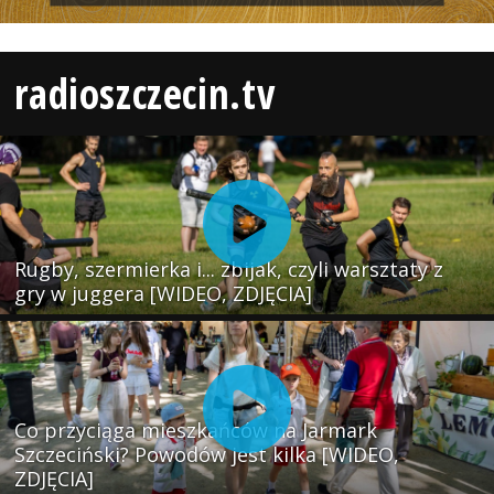
radioszczecin.tv
Rugby, szermierka i... zbijak, czyli warsztaty z
gry w juggera [WIDEO, ZDJĘCIA]
Co przyciąga mieszkańców na Jarmark
Szczeciński? Powodów jest kilka [WIDEO,
ZDJĘCIA]