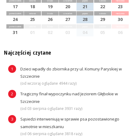
poniedziałek
wtorek
środa
czwartek
piątek
sobota
niedziela
17
18
19
20
21
22
23
poniedziałek
wtorek
środa
czwartek
piątek
sobota
niedziela
24
25
26
27
28
29
30
poniedziałek
wtorek
środa
czwartek
piątek
sobota
niedziela
31
01
02
03
04
05
06
Najczęściej czytane
Dzieci wpadły do zbiornika przy ul. Komuny Paryskiej w
Szczecinie
(od wczoraj oglądane 4944 razy)
Tragiczny finał wypoczynku nad Jeziorem Głębokie w
Szczecinie
(od 03 sierpnia oglądane 3931 razy)
Sąsiedzi interweniują w sprawie psa pozostawionego
samotnie w mieszkaniu
(od 06 sierpnia oglądane 3818 razy)