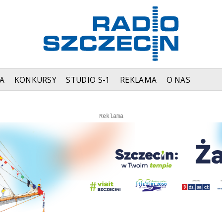
A
KONKURSY
STUDIO S-1
REKLAMA
O NAS
Autopromocja
Autopromocja
Reklama