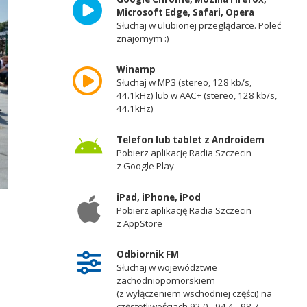
Microsoft Edge, Safari, Opera
Słuchaj w ulubionej przeglądarce. Poleć
znajomym :)
Winamp
Słuchaj w MP3 (stereo, 128 kb/s,
44.1kHz) lub w AAC+ (stereo, 128 kb/s,
44.1kHz)
Telefon lub tablet z Androidem
Pobierz aplikację Radia Szczecin
z Google Play
iPad, iPhone, iPod
Pobierz aplikację Radia Szczecin
z AppStore
Odbiornik FM
Słuchaj w województwie
zachodniopomorskiem
(z wyłączeniem wschodniej części) na
częstotliwościach 92,0 - 94,4 - 98,7 -