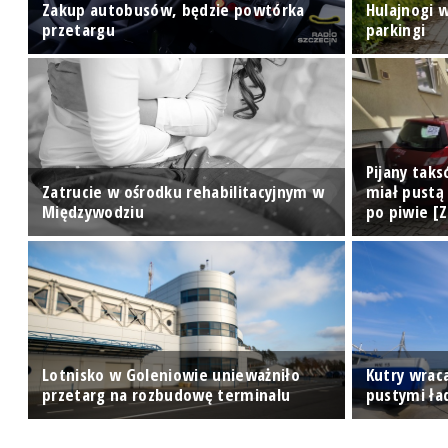
Zakup autobusów, będzie powtórka
Hulajnogi 
przetargu
parkingi
Pijany tak
Zatrucie w ośrodku rehabilitacyjnym w
miał pustą
Międzywodziu
po piwie [Z
w
Lotnisko w Goleniowie unieważniło
Kutry wrac
przetarg na rozbudowę terminalu
pustymi ła