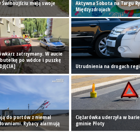
w Świnoujściu mają swoje
Aktywna Sobota na Targu R
Międzyzdrojach
sówkarz zatrzymany. W aucie
 butelkę po wódce i puszkę
DJĘCIA]
Utrudnienia na drogach reg
ają do portów z niemal
Ciężarówka uderzyła w barie
downiami. Rybacy alarmują
gminie Płoty