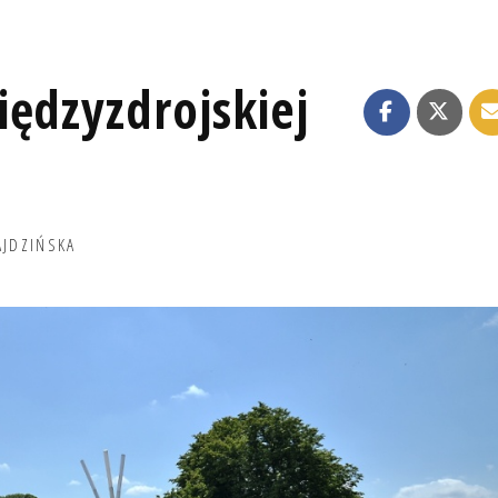
ędzyzdrojskiej
AJDZIŃSKA