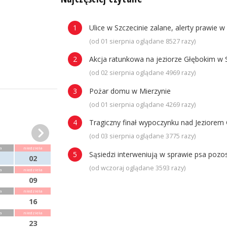
Ulice w Szczecinie zalane, alerty prawie w
(od 01 sierpnia oglądane 8527 razy)
Akcja ratunkowa na jeziorze Głębokim w 
(od 02 sierpnia oglądane 4969 razy)
Pożar domu w Mierzynie
(od 01 sierpnia oglądane 4269 razy)
Tragiczny finał wypoczynku nad Jeziorem 
(od 03 sierpnia oglądane 3775 razy)
a
niedziela
Sąsiedzi interweniują w sprawie psa poz
02
(od wczoraj oglądane 3593 razy)
a
niedziela
09
a
niedziela
16
a
niedziela
23