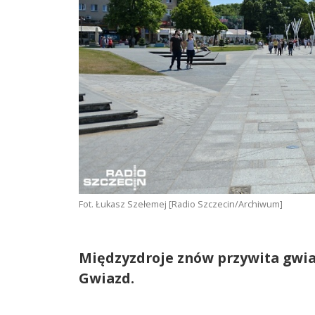
Fot. Łukasz Szełemej [Radio Szczecin/Archiwum]
Międzyzdroje znów przywita gwiaz
Gwiazd.