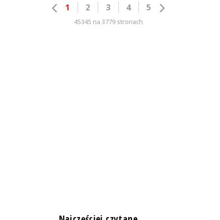
1
2
3
4
5
45345 na 3779 stronach
n
Najczęściej czytane