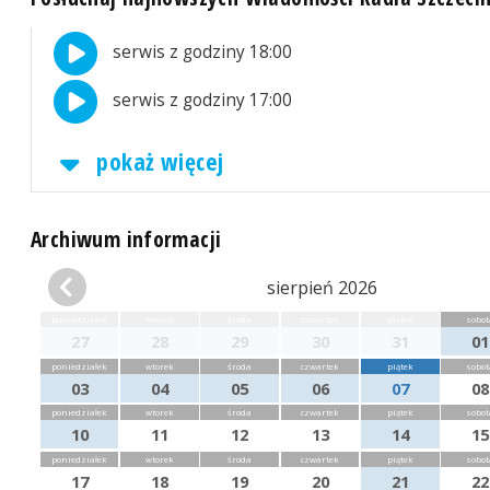
serwis z godziny 18:00
serwis z godziny 17:00
pokaż więcej
Archiwum informacji
sierpień 2026
poniedziałek
wtorek
środa
czwartek
piątek
sobot
27
28
29
30
31
01
poniedziałek
wtorek
środa
czwartek
piątek
sobot
03
04
05
06
07
08
poniedziałek
wtorek
środa
czwartek
piątek
sobot
10
11
12
13
14
15
poniedziałek
wtorek
środa
czwartek
piątek
sobot
17
18
19
20
21
22