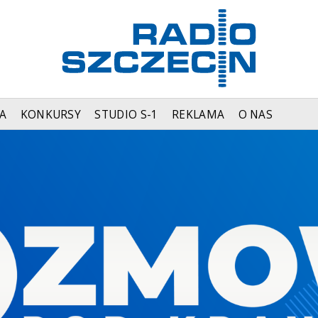
A
KONKURSY
STUDIO S-1
REKLAMA
O NAS