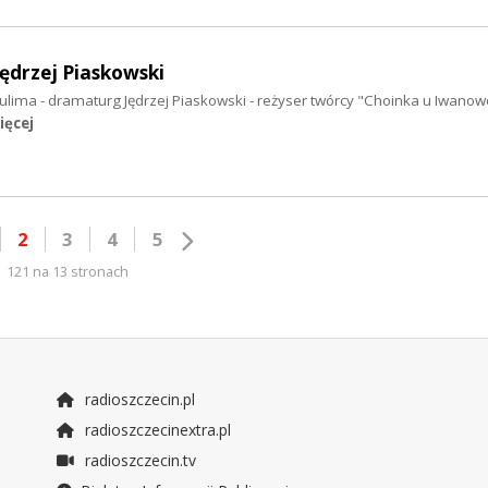
Jędrzej Piaskowski
Sulima - dramaturg Jędrzej Piaskowski - reżyser twórcy "Choinka u Iwanow
ięcej
2
3
4
5
121 na 13 stronach
radioszczecin.pl
radioszczecinextra.pl
radioszczecin.tv