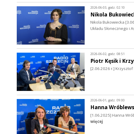
2026-06-03, godz. 02:10
Nikola Bukowiec
Nikola Bukowiecka [3.06
Układu Słonecznego i As
2026-06-02, godz. 08:51
Piotr Kęsik i Kr
[2.06.2026 r.] Krzyszto
2026-06-01, godz. 09:00
Hanna Wróblews
[1.06.2025] Hanna Wrób
więcej