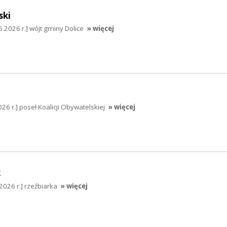
ki
2026 r.] wójt gminy Dolice
» więcej
26 r.] poseł Koalicji Obywatelskiej
» więcej
k
2026 r.] rzeźbiarka
» więcej