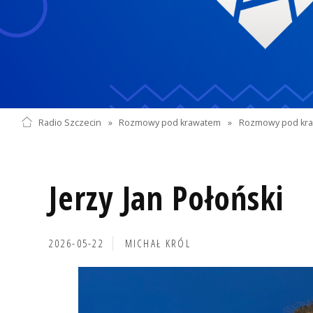
Radio Szczecin
»
Rozmowy pod krawatem
»
Rozmowy pod kra
Jerzy Jan Połoński
2026-05-22
MICHAŁ KRÓL