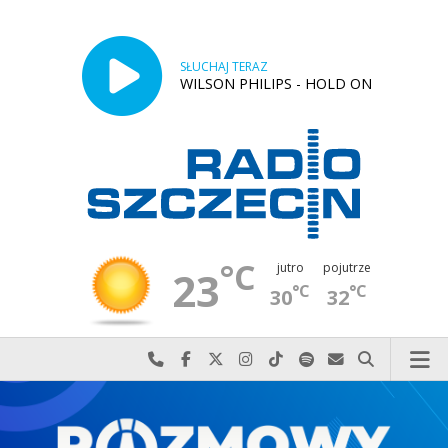
SŁUCHAJ TERAZ
WILSON PHILIPS - HOLD ON
°C
jutro
pojutrze
23
°C
°C
30
32
Najlepiej po prostu do nas zadzwoń
Odwiedź nas na Facebook-u
Odwiedź nas na X
Odwiedź nas na Instagram-ie
Odwiedź nas na TikTok-u
Szukaj nas na Spotify
Wyślij do nas w
Szukaj