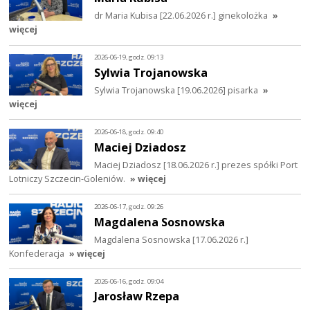
dr Maria Kubisa [22.06.2026 r.] ginekolożka
»
więcej
2026-06-19, godz. 09:13
Sylwia Trojanowska
Sylwia Trojanowska [19.06.2026] pisarka
»
więcej
2026-06-18, godz. 09:40
Maciej Dziadosz
Maciej Dziadosz [18.06.2026 r.] prezes spółki Port
Lotniczy Szczecin-Goleniów.
» więcej
2026-06-17, godz. 09:26
Magdalena Sosnowska
Magdalena Sosnowska [17.06.2026 r.]
Konfederacja
» więcej
2026-06-16, godz. 09:04
Jarosław Rzepa