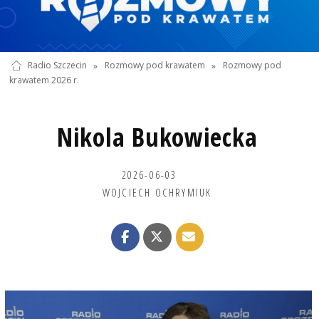
Radio Szczecin
»
Rozmowy pod krawatem
»
Rozmowy pod
krawatem 2026 r.
Nikola Bukowiecka
2026-06-03
WOJCIECH OCHRYMIUK