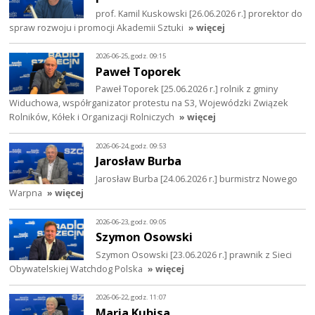
prof. Kamil Kuskowski [26.06.2026 r.] prorektor do
spraw rozwoju i promocji Akademii Sztuki
» więcej
2026-06-25, godz. 09:15
Paweł Toporek
Paweł Toporek [25.06.2026 r.] rolnik z gminy
Widuchowa, współrganizator protestu na S3, Wojewódzki Związek
Rolników, Kółek i Organizacji Rolniczych
» więcej
2026-06-24, godz. 09:53
Jarosław Burba
Jarosław Burba [24.06.2026 r.] burmistrz Nowego
Warpna
» więcej
2026-06-23, godz. 09:05
Szymon Osowski
Szymon Osowski [23.06.2026 r.] prawnik z Sieci
Obywatelskiej Watchdog Polska
» więcej
2026-06-22, godz. 11:07
Maria Kubisa