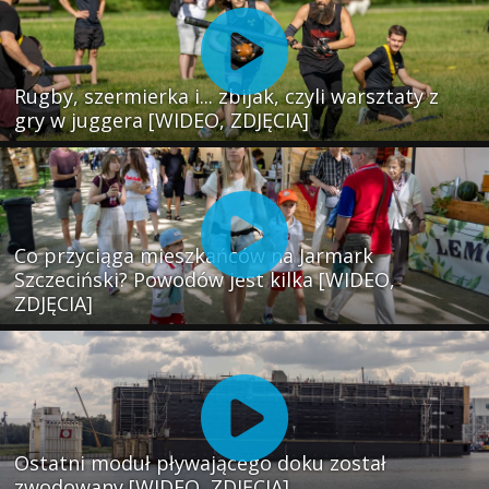
Rugby, szermierka i... zbijak, czyli warsztaty z
gry w juggera [WIDEO, ZDJĘCIA]
Co przyciąga mieszkańców na Jarmark
Szczeciński? Powodów jest kilka [WIDEO,
ZDJĘCIA]
Ostatni moduł pływającego doku został
zwodowany [WIDEO, ZDJĘCIA]