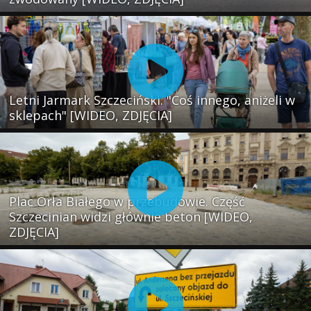
Letni Jarmark Szczeciński. "Coś innego, aniżeli w
sklepach" [WIDEO, ZDJĘCIA]
Plac Orła Białego w przebudowie. Część
Szczecinian widzi głównie beton [WIDEO,
ZDJĘCIA]