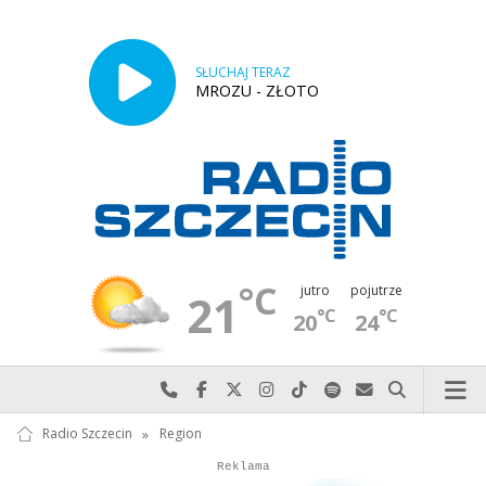
SŁUCHAJ TERAZ
MROZU - ZŁOTO
°C
jutro
pojutrze
21
°C
°C
20
24
Najlepiej po prostu do nas zadzwoń
Odwiedź nas na Facebook-u
Odwiedź nas na X
Odwiedź nas na Instagram-ie
Odwiedź nas na TikTok-u
Szukaj nas na Spotify
Wyślij do nas w
Szukaj
Radio Szczecin
»
Region
Autopromocja
Reklama