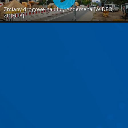
Zmiany drogowe na ulicy Andersena [WIDEO,
ZDJĘCIA]