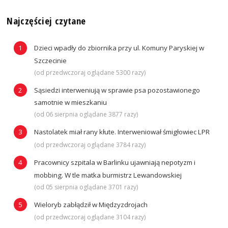
Najczęściej czytane
Dzieci wpadły do zbiornika przy ul. Komuny Paryskiej w
Szczecinie
(od przedwczoraj oglądane 5300 razy)
Sąsiedzi interweniują w sprawie psa pozostawionego
samotnie w mieszkaniu
(od 06 sierpnia oglądane 3877 razy)
Nastolatek miał rany kłute. Interweniował śmigłowiec LPR
(od przedwczoraj oglądane 3784 razy)
Pracownicy szpitala w Barlinku ujawniają nepotyzm i
mobbing. W tle matka burmistrz Lewandowskiej
(od 05 sierpnia oglądane 3701 razy)
Wieloryb zabłądził w Międzyzdrojach
(od przedwczoraj oglądane 3104 razy)