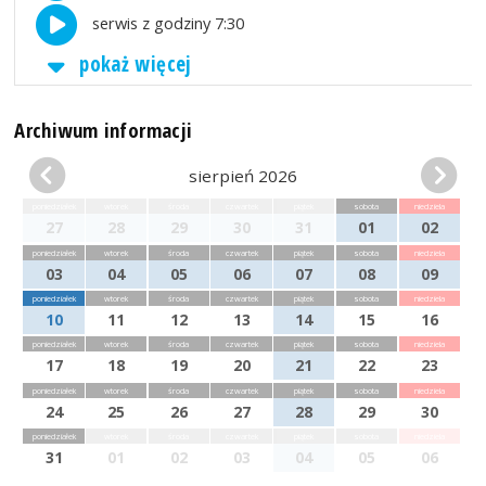
serwis z godziny 7:30
pokaż więcej
Archiwum informacji
sierpień 2026
poniedziałek
wtorek
środa
czwartek
piątek
sobota
niedziela
27
28
29
30
31
01
02
poniedziałek
wtorek
środa
czwartek
piątek
sobota
niedziela
03
04
05
06
07
08
09
poniedziałek
wtorek
środa
czwartek
piątek
sobota
niedziela
10
11
12
13
14
15
16
poniedziałek
wtorek
środa
czwartek
piątek
sobota
niedziela
17
18
19
20
21
22
23
poniedziałek
wtorek
środa
czwartek
piątek
sobota
niedziela
24
25
26
27
28
29
30
poniedziałek
wtorek
środa
czwartek
piątek
sobota
niedziela
31
01
02
03
04
05
06