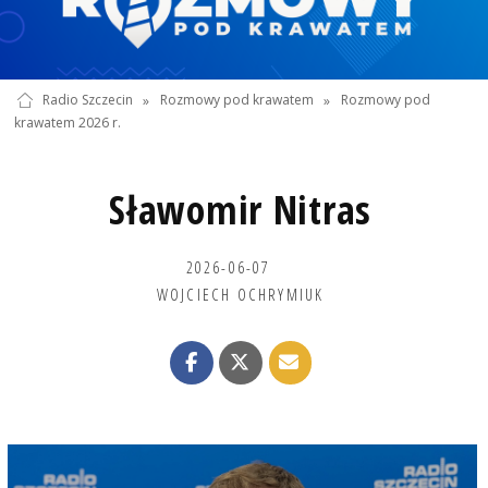
Radio Szczecin
»
Rozmowy pod krawatem
»
Rozmowy pod
krawatem 2026 r.
Sławomir Nitras
2026-06-07
WOJCIECH OCHRYMIUK