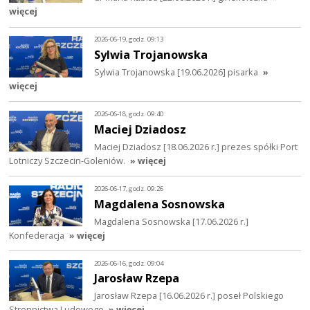
więcej
2026-06-19, godz. 09:13
Sylwia Trojanowska
Sylwia Trojanowska [19.06.2026] pisarka
»
więcej
2026-06-18, godz. 09:40
Maciej Dziadosz
Maciej Dziadosz [18.06.2026 r.] prezes spółki Port
Lotniczy Szczecin-Goleniów.
» więcej
2026-06-17, godz. 09:26
Magdalena Sosnowska
Magdalena Sosnowska [17.06.2026 r.]
Konfederacja
» więcej
2026-06-16, godz. 09:04
Jarosław Rzepa
Jarosław Rzepa [16.06.2026 r.] poseł Polskiego
Stronnictwa Ludowego
» więcej