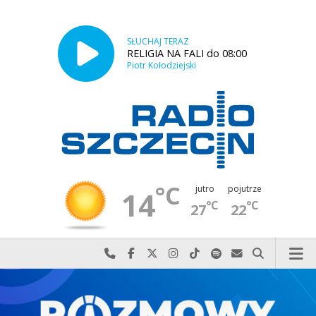
SŁUCHAJ TERAZ
RELIGIA NA FALI do 08:00
Piotr Kołodziejski
°C
jutro
pojutrze
14
°C
°C
27
22
Najlepiej po prostu do nas zadzwoń
Odwiedź nas na Facebook-u
Odwiedź nas na X
Odwiedź nas na Instagram-ie
Odwiedź nas na TikTok-u
Szukaj nas na Spotify
Wyślij do nas w
Szukaj