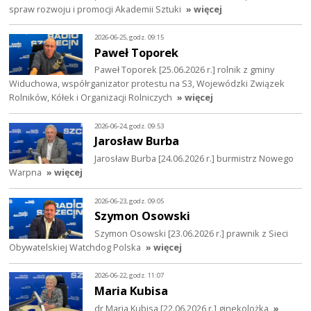
spraw rozwoju i promocji Akademii Sztuki
» więcej
2026-06-25, godz. 09:15
Paweł Toporek
Paweł Toporek [25.06.2026 r.] rolnik z gminy
Widuchowa, współrganizator protestu na S3, Wojewódzki Związek
Rolników, Kółek i Organizacji Rolniczych
» więcej
2026-06-24, godz. 09:53
Jarosław Burba
Jarosław Burba [24.06.2026 r.] burmistrz Nowego
Warpna
» więcej
2026-06-23, godz. 09:05
Szymon Osowski
Szymon Osowski [23.06.2026 r.] prawnik z Sieci
Obywatelskiej Watchdog Polska
» więcej
2026-06-22, godz. 11:07
Maria Kubisa
dr Maria Kubisa [22.06.2026 r.] ginekolożka
»