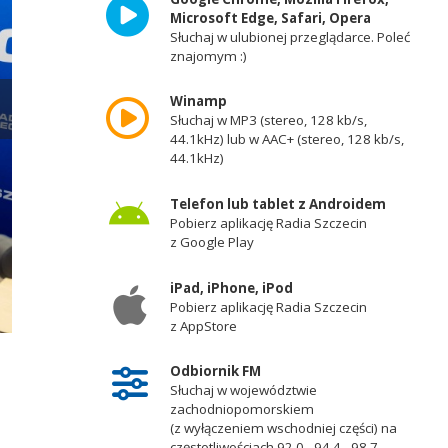
Microsoft Edge, Safari, Opera
Słuchaj w ulubionej przeglądarce. Poleć
znajomym :)
Winamp
Słuchaj w MP3 (stereo, 128 kb/s,
44.1kHz) lub w AAC+ (stereo, 128 kb/s,
44.1kHz)
Telefon lub tablet z Androidem
Pobierz aplikację Radia Szczecin
z Google Play
iPad, iPhone, iPod
Pobierz aplikację Radia Szczecin
z AppStore
Sławomir Nitras. Fot. Robert Stachnik [Radio Szczecin]
Odbiornik FM
Słuchaj w województwie
zachodniopomorskiem
(z wyłączeniem wschodniej części) na
częstotliwościach 92,0 - 94,4 - 98,7 -