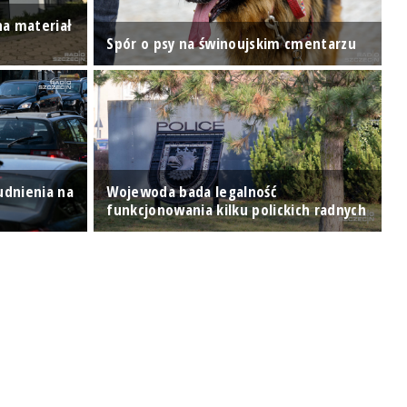
na materiał
N
Spór o psy na świnoujskim cmentarzu
r
rudnienia na
Wojewoda bada legalność
O
funkcjonowania kilku polickich radnych
O