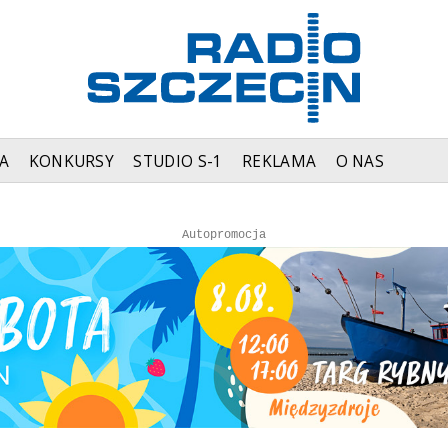
A
KONKURSY
STUDIO S-1
REKLAMA
O NAS
Autopromocja
Autopromocja
Reklama