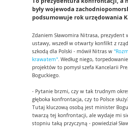
To prezydentura konfrontacji, a n
były wojewoda zachodniopomorski
podsumowuje rok urzędowania K
Zdaniem Sławomira Nitrasa, prezydent w
ustawy, wszedł w otwarty konfilkt z rząd
szkodą dla Polski - mówił Nitras w
"Roz
krawatem"
. Według niego, torpedowani
projektów to pomysł szefa Kancelarii Pr
Boguckiego.
- Pytanie brzmi, czy w tak trudnym okres
głęboka konfrontacja, czy to Polsce służ
Tutaj kluczową osobą jest minister Boguck
twarzą tej konfrontacji, ale wydaje mi si
stopniu taką przyczyną - powiedział Sła