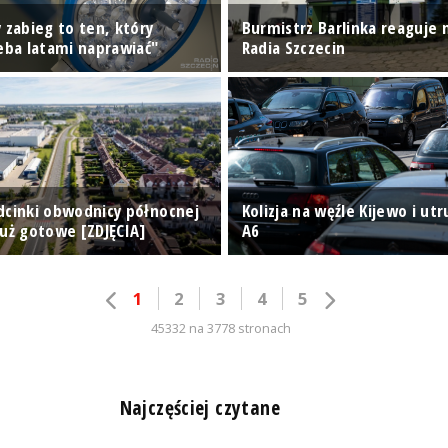
 zabieg to ten, który
Burmistrz Barlinka reaguje 
zeba latami naprawiać"
Radia Szczecin
dcinki obwodnicy północnej
Kolizja na węźle Kijewo i ut
już gotowe [ZDJĘCIA]
A6
1
2
3
4
5
45332 na 3778 stronach
n
Najczęściej czytane