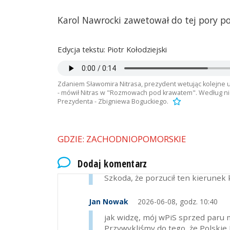
Karol Nawrocki zawetował do tej pory po
mamoniowa303
2026-06-08, godz. 09:
Edycja tekstu: Piotr Kołodziejski
Może pan Nitras pochwali się swo
skompromitowany człowiek powin
Zdaniem Sławomira Nitrasa, prezydent wetując kolejne us
- mówił Nitras w "Rozmowach pod krawatem". Według ni
Jan Nowak
2026-06-08, godz. 09:51
Prezydenta - Zbigniewa Boguckiego.
krytyka Nawrockiego w dużej mier
jeszcze nawet w czasie kampanii 
rządu Tuska. I systematycznie to 
GDZIE: ZACHODNIOPOMORSKIE
chociażby przy wstrzymywaniu awa
zawetowaniu SAFE, że o wspieran
Dodaj komentarz
A co do Nitrasa... to faktycznie n
Szkoda, że porzucił ten kierunek k
Jan Nowak
2026-06-08, godz. 10:40
jak widzę, mój wPiS sprzed paru m
Przywykliśmy do tego, że Polskie 