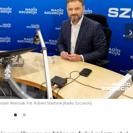
tian Wierciak. Fot. Robert Stachnik [Radio Szczecin]