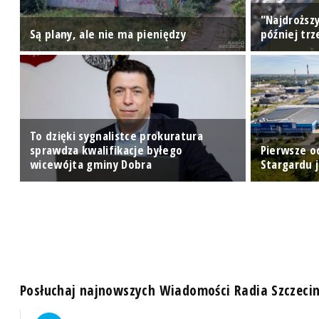
"Najdroższy
Są plany, ale nie ma pieniędzy
później tr
To dzięki sygnalistce prokuratura
sprawdza kwalifikacje byłego
Pierwsze o
wicewójta gminy Dobra
Stargardu 
Posłuchaj najnowszych Wiadomości Radia Szczeci