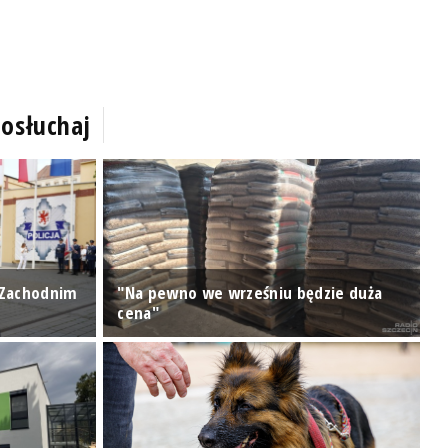
osłuchaj
 Zachodnim
"Na pewno we wrześniu będzie duża
P
cena"
p