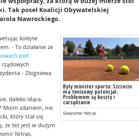
ie współpracy, za którą w dużej mierze stoi
. Tak poseł Koalicji Obywatelskiej
arola Nawrockiego.
etując kolejne
em. - To działanie ze
mowach pod
e rządowych
ezydenta - Zbigniewa
Były minister sportu: Szczecin
ma tenisowy potencjał.
Problemem są koszty i
ie, daleko idąca,
zarządzanie
y? Moim zdaniem, nie.
Sławomir Nitras
i, który stał się
ę, że też jest w dużym
womir Nitras.