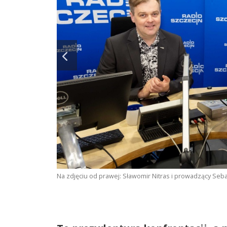
Na zdjęciu od prawej: Sławomir Nitras i prowadzący Sebas