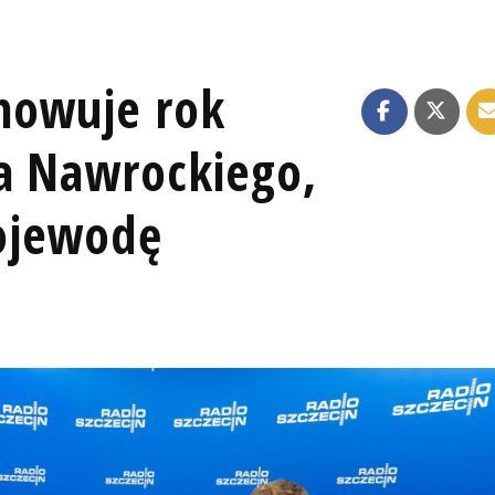
mowuje rok
a Nawrockiego,
ojewodę