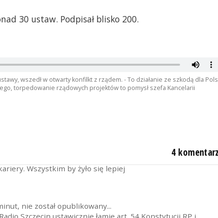
nad 30 ustaw. Podpisał blisko 200.
21
imi sukcesami, które osiągnął jako minister sportu ? Ten
ien trzymać się swojego Połczyna.
tawy, wszedł w otwarty konfilkt z rządem. - To działanie ze szkodą dla Pols
ego, torpedowanie rządowych projektów to pomysł szefa Kancelarii
ze jest jak najbardziej zasadna. Przecież on sam od początku,
wyborczej deklarował, że jego nadrzędnym celem jest obaleni
realizował ze szkodą częstokroć dla Polski i Polaków, jak
nsów oficerskich dla polskich służb kontrwywiadu czy też
iu antypolskiego i antyeuropejskiego Orbana nie wspomnę.
4 komentar
ajlepiej mu wychodziło jeżdżenie zamiatarką po Szczecinie.
ariery. Wszystkim by żyło się lepiej
inut, nie został opublikowany...
Radio Szczecin ustawicznie łamie art. 54 Konstytucji RP i