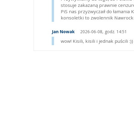
stosuje zakazaną prawnie cenzur
PiS nas przyzwyczaił do łamania K
konsoletki to zwolennik Nawrocki
Jan Nowak
2026-06-08, godz. 14:51
wow! Kisili, kisili i jednak puścili :))