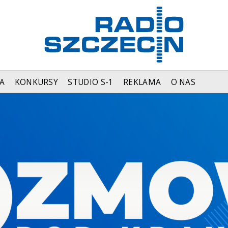
A
KONKURSY
STUDIO S-1
REKLAMA
O NAS