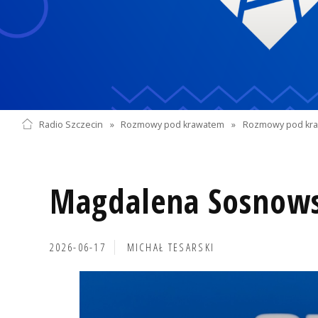
Radio Szczecin
»
Rozmowy pod krawatem
»
Rozmowy pod kra
Magdalena Sosnow
2026-06-17
MICHAŁ TESARSKI