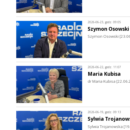
2026-06-23, godz. 09:05
Szymon Osowski
Szymon Osowski [23.06.
2026-06-22, godz. 11:07
Maria Kubisa
dr Maria Kubisa [22.06.
2026-06-19, godz. 09:13
Sylwia Trojanow
Sylwia Trojanowska [19