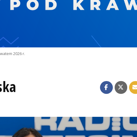
watem 2026 r.
ska