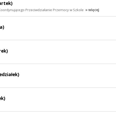
artek)
oordynującego Przeciwdziałanie Przemocy w Szkole
» więcej
a)
rek)
edziałek)
ek)