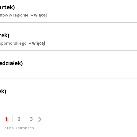
artek)
stów w regionie
» więcej
rek)
iopomorskiego
» więcej
edziałek)
ek)
1
2
3
21 na 3 stronach