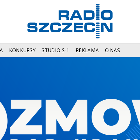
A
KONKURSY
STUDIO S-1
REKLAMA
O NAS