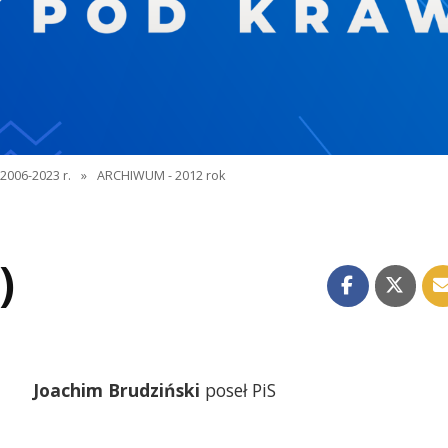
2006-2023 r.
»
ARCHIWUM - 2012 rok
)
Joachim Brudziński
poseł PiS