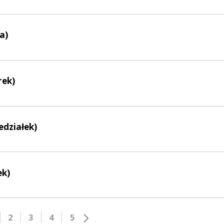
a)
rek)
edziałek)
j
ek)
2
3
4
5