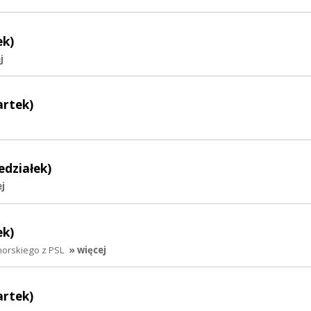
ek)
j
artek)
edziałek)
ej
ek)
orskiego z PSL
» więcej
artek)