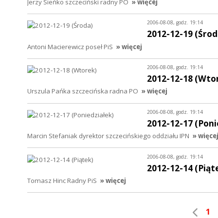
Jerzy Sieńko szczeciński radny PO
» więcej
2006-08-08, godz. 19:14
2012-12-19 (Środ
Antoni Macierewicz poseł PiS
» więcej
2006-08-08, godz. 19:14
2012-12-18 (Wto
Urszula Pańka szczecińska radna PO
» więcej
2006-08-08, godz. 19:14
2012-12-17 (Poni
Marcin Stefaniak dyrektor szczecińskiego oddziału IPN
» więce
2006-08-08, godz. 19:14
2012-12-14 (Piąt
Tomasz Hinc Radny PiS
» więcej
1