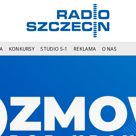
A
KONKURSY
STUDIO S-1
REKLAMA
O NAS