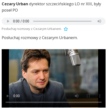
Cezary Urban
dyrektor szczecińskiego LO nr XIII, były
poseł PO
Posłuchaj rozmowy z Cezarym Urbanem.
Posłuchaj rozmowy z Cezarym Urbanem.