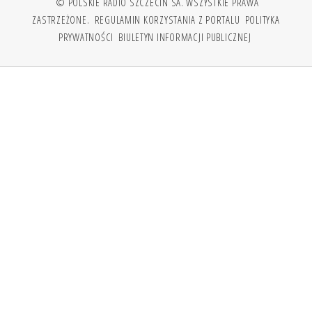
© POLSKIE RADIO SZCZECIN SA. WSZYSTKIE PRAWA
ZASTRZEŻONE.
REGULAMIN KORZYSTANIA Z PORTALU
POLITYKA
PRYWATNOŚCI
BIULETYN INFORMACJI PUBLICZNEJ