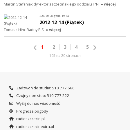
Marcin Stefaniak dyrektor szczecińskiego oddziału IPN
» więcej
2006-08-08, godz. 19:14
2012-12-14 (Piątek)
Tomasz Hinc Radny PiS
» więcej
1
2
3
4
5
195 na 20 stronach
Zadzwoń do studia: 510 777 666
Czujny non stop: 510 777 222
Wyślij do nas wiadomość
Prognoza pogody
radioszczecin.pl
radioszczecinextra.pl