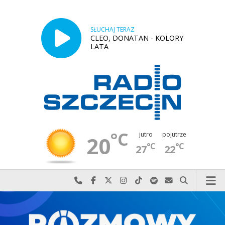
SŁUCHAJ TERAZ
CLEO, DONATAN - KOLORY
LATA
°C
jutro
pojutrze
20
°C
°C
27
22
Najlepiej po prostu do nas zadzwoń
Odwiedź nas na Facebook-u
Odwiedź nas na X
Odwiedź nas na Instagram-ie
Odwiedź nas na TikTok-u
Szukaj nas na Spotify
Wyślij do nas w
Szukaj