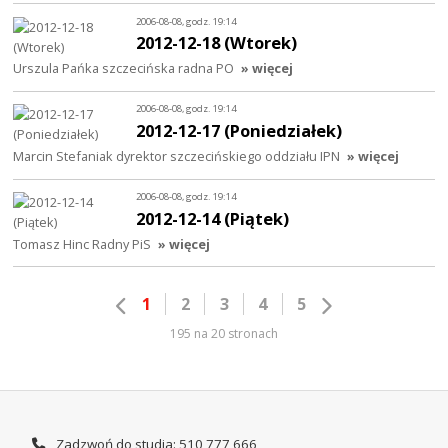
2006-08-08, godz. 19:14
2012-12-18 (Wtorek)
Urszula Pańka szczecińska radna PO
» więcej
2006-08-08, godz. 19:14
2012-12-17 (Poniedziałek)
Marcin Stefaniak dyrektor szczecińskiego oddziału IPN
» więcej
2006-08-08, godz. 19:14
2012-12-14 (Piątek)
Tomasz Hinc Radny PiS
» więcej
1
2
3
4
5
195 na 20 stronach
Zadzwoń do studia: 510 777 666