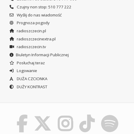
Czujny non stop: 510 777 222
Wyślij do nas wiadomość
Prognoza pogody
radioszczecin.pl
radioszczecinextra.pl
radioszczecin.tv
Biuletyn Informacji Publicznej
Posłuchaj teraz
Logowanie
DUŻA CZCIONKA
DUŻY KONTRAST