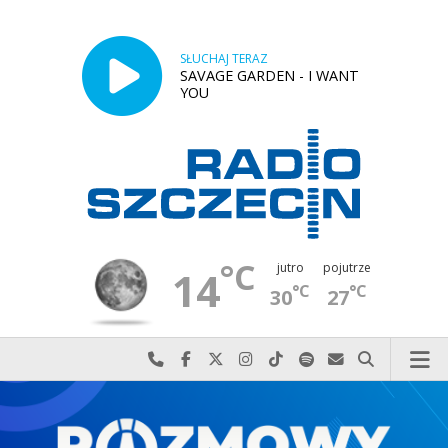
SŁUCHAJ TERAZ
SAVAGE GARDEN - I WANT
YOU
°C
jutro
pojutrze
14
°C
°C
30
27
Najlepiej po prostu do nas zadzwoń
Odwiedź nas na Facebook-u
Odwiedź nas na X
Odwiedź nas na Instagram-ie
Odwiedź nas na TikTok-u
Szukaj nas na Spotify
Wyślij do nas w
Szukaj