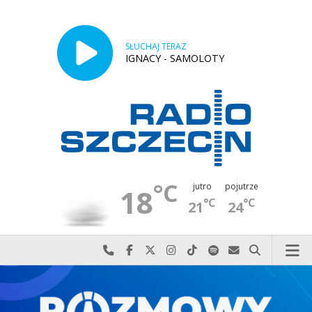
SŁUCHAJ TERAZ
IGNACY - SAMOLOTY
°C
jutro
pojutrze
18
°C
°C
21
24
Najlepiej po prostu do nas zadzwoń
Odwiedź nas na Facebook-u
Odwiedź nas na X
Odwiedź nas na Instagram-ie
Odwiedź nas na TikTok-u
Szukaj nas na Spotify
Wyślij do nas w
Szukaj