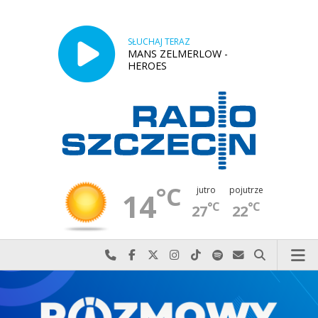
SŁUCHAJ TERAZ
MANS ZELMERLOW -
HEROES
°C
jutro
pojutrze
14
°C
°C
27
22
Najlepiej po prostu do nas zadzwoń
Odwiedź nas na Facebook-u
Odwiedź nas na X
Odwiedź nas na Instagram-ie
Odwiedź nas na TikTok-u
Szukaj nas na Spotify
Wyślij do nas w
Szukaj