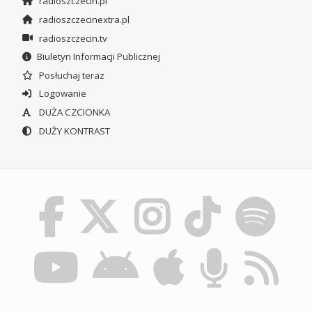
radioszczecin.pl
radioszczecinextra.pl
radioszczecin.tv
Biuletyn Informacji Publicznej
Posłuchaj teraz
Logowanie
DUŻA CZCIONKA
DUŻY KONTRAST