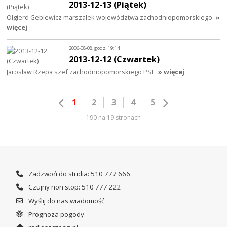
2013-12-13 (Piątek)
Olgierd Geblewicz marszałek województwa zachodniopomorskiego
»
więcej
2006-08-08, godz. 19:14
2013-12-12 (Czwartek)
Jarosław Rzepa szef zachodniopomorskiego PSL
» więcej
1
2
3
4
5
190 na 19 stronach
Zadzwoń do studia: 510 777 666
Czujny non stop: 510 777 222
Wyślij do nas wiadomość
Prognoza pogody