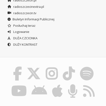
radioszczecin.pl
radioszczecinextra.pl
radioszczecin.tv
Biuletyn Informacji Publicznej
Posłuchaj teraz
Logowanie
DUŻA CZCIONKA
DUŻY KONTRAST