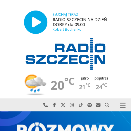
SŁUCHAJ TERAZ
RADIO SZCZECIN NA DZIEŃ
DOBRY do 09:00
Robert Bochenko
°C
jutro
pojutrze
20
°C
°C
21
24
Najlepiej po prostu do nas zadzwoń
Odwiedź nas na Facebook-u
Odwiedź nas na X
Odwiedź nas na Instagram-ie
Odwiedź nas na TikTok-u
Szukaj nas na Spotify
Wyślij do nas w
Szukaj