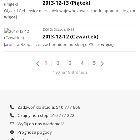
2013-12-13 (Piątek)
Olgierd Geblewicz marszałek województwa zachodniopomorskiego
»
więcej
2006-08-08, godz. 19:14
2013-12-12 (Czwartek)
Jarosław Rzepa szef zachodniopomorskiego PSL
» więcej
1
2
3
4
5
190 na 19 stronach
Zadzwoń do studia: 510 777 666
Czujny non stop: 510 777 222
Wyślij do nas wiadomość
Prognoza pogody