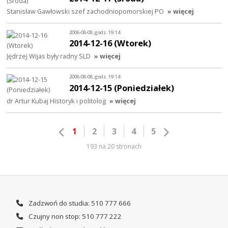
Stanisław Gawłowski szef zachodniopomorskiej PO
» więcej
2006-08-08, godz. 19:14
2014-12-16 (Wtorek)
Jędrzej Wijas były radny SLD
» więcej
2006-08-08, godz. 19:14
2014-12-15 (Poniedziałek)
dr Artur Kubaj Historyk i politolog
» więcej
1
2
3
4
5
193 na 20 stronach
Zadzwoń do studia: 510 777 666
Czujny non stop: 510 777 222