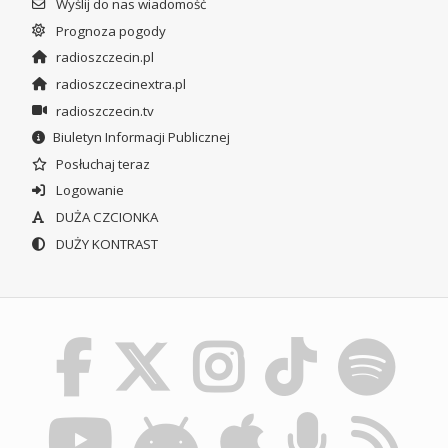
Wyślij do nas wiadomość
Prognoza pogody
radioszczecin.pl
radioszczecinextra.pl
radioszczecin.tv
Biuletyn Informacji Publicznej
Posłuchaj teraz
Logowanie
DUŻA CZCIONKA
DUŻY KONTRAST