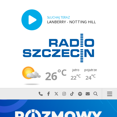
SŁUCHAJ TERAZ
LANBERRY - NOTTING HILL
°C
jutro
pojutrze
26
°C
°C
22
24
Najlepiej po prostu do nas zadzwoń
Odwiedź nas na Facebook-u
Odwiedź nas na X
Odwiedź nas na Instagram-ie
Odwiedź nas na TikTok-u
Szukaj nas na Spotify
Wyślij do nas w
Szukaj