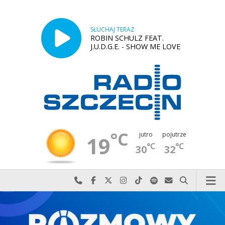
SŁUCHAJ TERAZ
ROBIN SCHULZ FEAT.
J.U.D.G.E. - SHOW ME LOVE
°C
jutro
pojutrze
19
°C
°C
30
32
Najlepiej po prostu do nas zadzwoń
Odwiedź nas na Facebook-u
Odwiedź nas na X
Odwiedź nas na Instagram-ie
Odwiedź nas na TikTok-u
Szukaj nas na Spotify
Wyślij do nas w
Szukaj