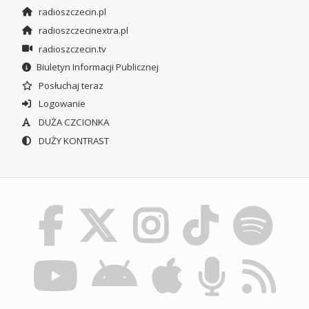
radioszczecin.pl
radioszczecinextra.pl
radioszczecin.tv
Biuletyn Informacji Publicznej
Posłuchaj teraz
Logowanie
DUŻA CZCIONKA
DUŻY KONTRAST