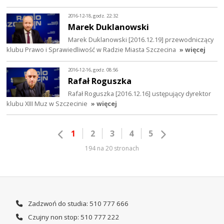
2016-12-18, godz. 22:32
Marek Duklanowski
Marek Duklanowski [2016.12.19] przewodniczący
klubu Prawo i Sprawiedliwość w Radzie Miasta Szczecina
» więcej
2016-12-16, godz. 08:56
Rafał Roguszka
Rafał Roguszka [2016.12.16] ustępujący dyrektor
klubu XIII Muz w Szczecinie
» więcej
1
2
3
4
5
194 na 20 stronach
Zadzwoń do studia: 510 777 666
Czujny non stop: 510 777 222