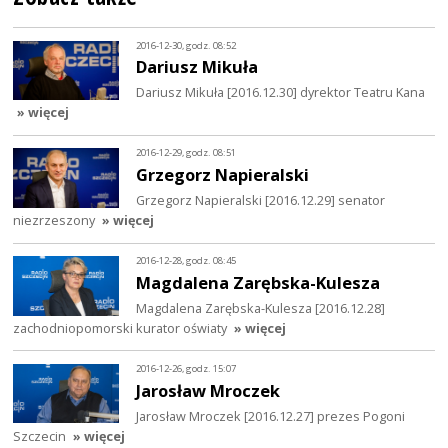
2016-12-30, godz. 08:52
Dariusz Mikuła
Dariusz Mikuła [2016.12.30] dyrektor Teatru Kana
» więcej
2016-12-29, godz. 08:51
Grzegorz Napieralski
Grzegorz Napieralski [2016.12.29] senator
niezrzeszony
» więcej
2016-12-28, godz. 08:45
Magdalena Zarębska-Kulesza
Magdalena Zarębska-Kulesza [2016.12.28]
zachodniopomorski kurator oświaty
» więcej
2016-12-26, godz. 15:07
Jarosław Mroczek
Jarosław Mroczek [2016.12.27] prezes Pogoni
Szczecin
» więcej