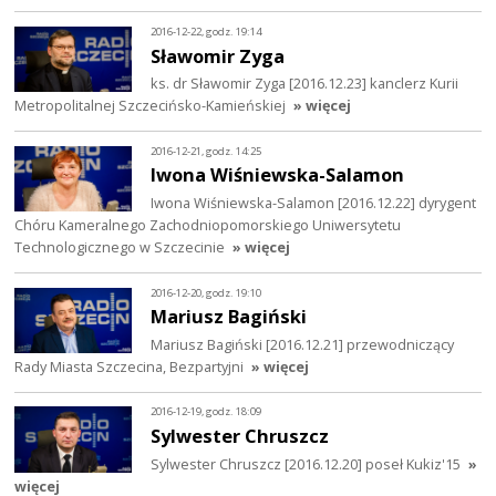
2016-12-22, godz. 19:14
Sławomir Zyga
ks. dr Sławomir Zyga [2016.12.23] kanclerz Kurii
Metropolitalnej Szczecińsko-Kamieńskiej
» więcej
2016-12-21, godz. 14:25
Iwona Wiśniewska-Salamon
Iwona Wiśniewska-Salamon [2016.12.22] dyrygent
Chóru Kameralnego Zachodniopomorskiego Uniwersytetu
Technologicznego w Szczecinie
» więcej
2016-12-20, godz. 19:10
Mariusz Bagiński
Mariusz Bagiński [2016.12.21] przewodniczący
Rady Miasta Szczecina, Bezpartyjni
» więcej
2016-12-19, godz. 18:09
Sylwester Chruszcz
Sylwester Chruszcz [2016.12.20] poseł Kukiz'15
»
więcej