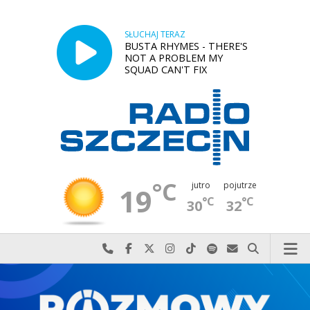
SŁUCHAJ TERAZ
BUSTA RHYMES - THERE'S
NOT A PROBLEM MY
SQUAD CAN'T FIX
°C
jutro
pojutrze
19
°C
°C
30
32
Najlepiej po prostu do nas zadzwoń
Odwiedź nas na Facebook-u
Odwiedź nas na X
Odwiedź nas na Instagram-ie
Odwiedź nas na TikTok-u
Szukaj nas na Spotify
Wyślij do nas w
Szukaj