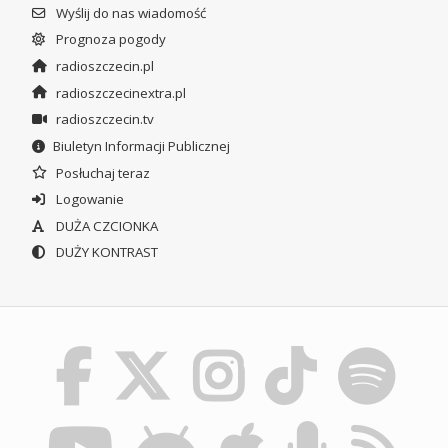
Wyślij do nas wiadomość
Prognoza pogody
radioszczecin.pl
radioszczecinextra.pl
radioszczecin.tv
Biuletyn Informacji Publicznej
Posłuchaj teraz
Logowanie
DUŻA CZCIONKA
DUŻY KONTRAST