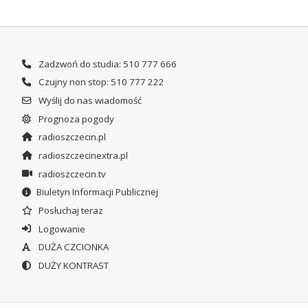
Zadzwoń do studia: 510 777 666
Czujny non stop: 510 777 222
Wyślij do nas wiadomość
Prognoza pogody
radioszczecin.pl
radioszczecinextra.pl
radioszczecin.tv
Biuletyn Informacji Publicznej
Posłuchaj teraz
Logowanie
DUŻA CZCIONKA
DUŻY KONTRAST