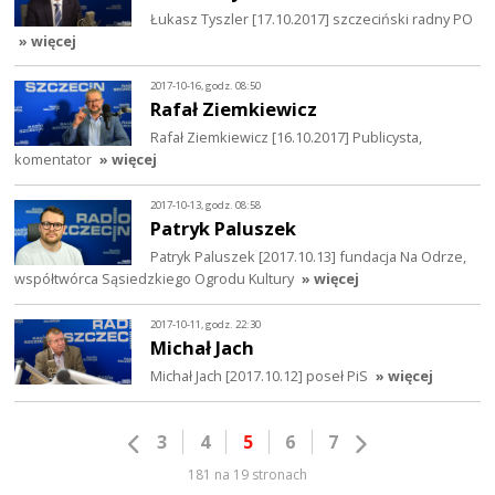
Łukasz Tyszler [17.10.2017] szczeciński radny PO
» więcej
2017-10-16, godz. 08:50
Rafał Ziemkiewicz
Rafał Ziemkiewicz [16.10.2017] Publicysta,
komentator
» więcej
2017-10-13, godz. 08:58
Patryk Paluszek
Patryk Paluszek [2017.10.13] fundacja Na Odrze,
współtwórca Sąsiedzkiego Ogrodu Kultury
» więcej
2017-10-11, godz. 22:30
Michał Jach
Michał Jach [2017.10.12] poseł PiS
» więcej
3
4
5
6
7
181 na 19 stronach