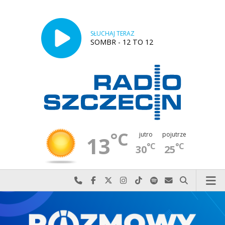
SŁUCHAJ TERAZ
SOMBR - 12 TO 12
°C
jutro
pojutrze
13
°C
°C
30
25
Najlepiej po prostu do nas zadzwoń
Odwiedź nas na Facebook-u
Odwiedź nas na X
Odwiedź nas na Instagram-ie
Odwiedź nas na TikTok-u
Szukaj nas na Spotify
Wyślij do nas w
Szukaj