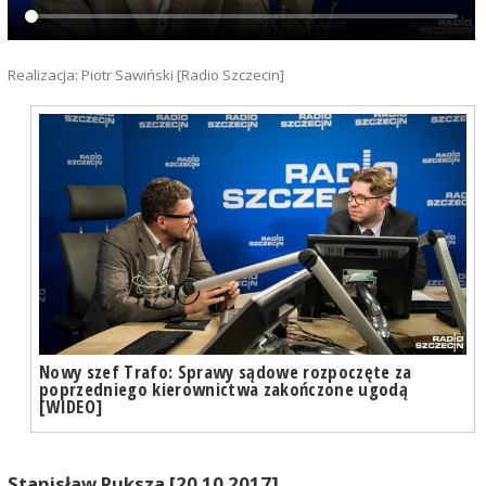
Realizacja: Piotr Sawiński [Radio Szczecin]
Nowy szef Trafo: Sprawy sądowe rozpoczęte za
poprzedniego kierownictwa zakończone ugodą
[WIDEO]
Stanisław Ruksza [20.10.2017]