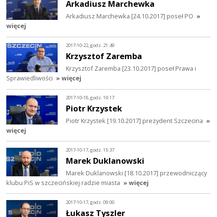
Arkadiusz Marchewka
Arkadiusz Marchewka [24.10.2017] poseł PO
»
więcej
2017-10-22, godz. 21:49
Krzysztof Zaremba
Krzysztof Zaremba [23.10.2017] poseł Prawa i
Sprawiedliwości
» więcej
2017-10-18, godz. 19:17
Piotr Krzystek
Piotr Krzystek [19.10.2017] prezydent Szczecina
»
więcej
2017-10-17, godz. 15:37
Marek Duklanowski
Marek Duklanowski [18.10.2017] przewodniczący
klubu PiS w szczecińskiej radzie miasta
» więcej
2017-10-17, godz. 09:00
Łukasz Tyszler