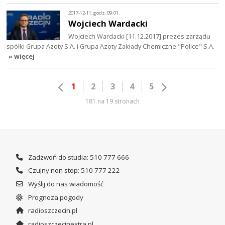
2017-12-11, godz. 09:01
Wojciech Wardacki
Wojciech Wardacki [11.12.2017] prezes zarządu
spółki Grupa Azoty S.A. i Grupa Azoty Zakłady Chemiczne "Police" S.A.
» więcej
1
2
3
4
5
181 na 19 stronach
Zadzwoń do studia: 510 777 666
Czujny non stop: 510 777 222
Wyślij do nas wiadomość
Prognoza pogody
radioszczecin.pl
radioszczecinextra.pl