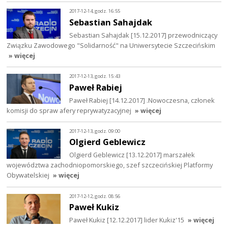
2017-12-14, godz. 16:55
Sebastian Sahajdak
Sebastian Sahajdak [15.12.2017] przewodniczący
Związku Zawodowego "Solidarność" na Uniwersytecie Szczecińskim
» więcej
2017-12-13, godz. 15:43
Paweł Rabiej
Paweł Rabiej [14.12.2017] .Nowoczesna, członek
komisji do spraw afery reprywatyzacyjnej
» więcej
2017-12-13, godz. 09:00
Olgierd Geblewicz
Olgierd Geblewicz [13.12.2017] marszałek
województwa zachodniopomorskiego, szef szczecińskiej Platformy
Obywatelskiej
» więcej
2017-12-12, godz. 08:56
Paweł Kukiz
Paweł Kukiz [12.12.2017] lider Kukiz'15
» więcej