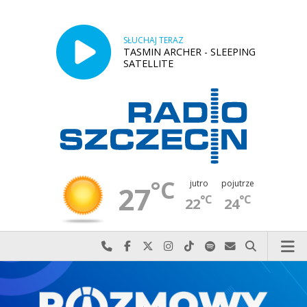
SŁUCHAJ TERAZ
TASMIN ARCHER - SLEEPING
SATELLITE
°C
jutro
pojutrze
27
°C
°C
22
24
Najlepiej po prostu do nas zadzwoń
Odwiedź nas na Facebook-u
Odwiedź nas na X
Odwiedź nas na Instagram-ie
Odwiedź nas na TikTok-u
Szukaj nas na Spotify
Wyślij do nas w
Szukaj