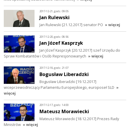
2017-12-21, godz. 09:05
Jan Rulewski
Jan Rulewski [21.12.2017] senator PO
» więcej
2017-12-20, godz. 08:56
Jan Józef Kasprzyk
Jan Józef Kasprzyk [20.12.2017] szef Urzędu do
Spraw Kombatantów i Osób Represjonowanych
» więcej
2017-12-18, godz. 21:07
Bogusław Liberadzki
Bogusław Liberadzki [19.12.2017]
wiceprzewodniczący Parlamentu Europejskiego, europoseł SLD
»
więcej
2017-12-17, godz. 14:00
Mateusz Morawiecki
Mateusz Morawiecki [18.12.2017] Prezes Rady
Ministrów
» więcej