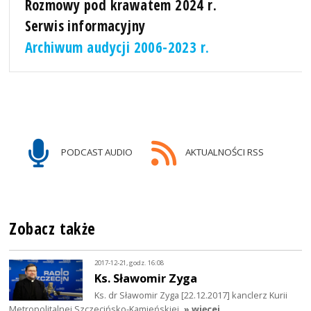
Rozmowy pod krawatem 2024 r.
Serwis informacyjny
Archiwum audycji 2006-2023 r.
PODCAST AUDIO
AKTUALNOŚCI RSS
Zobacz także
2017-12-21, godz. 16:08
Ks. Sławomir Zyga
Ks. dr Sławomir Zyga [22.12.2017] kanclerz Kurii
Metropolitalnej Szczecińsko-Kamieńskiej
» więcej