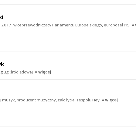
ki
2.2017] wiceprzewodniczący Parlamentu Europejskiego, europoseł PiS
» 
yk
eglugi śródlądowej
» więcej
7] muzyk, producent muzyczny, założyciel zespołu Hey
» więcej