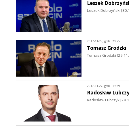
Leszek Dobrzyńs
Leszek Dobrzyński [30.
2017-11-28, godz. 20:25
Tomasz Grodzki
Tomasz Grodzki [29.11
2017-11-27, godz. 19:59
Radosław Lubcz
Radosław Lubczyk [28.1