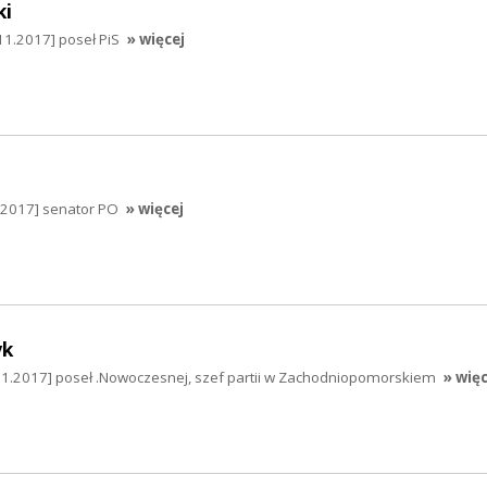
ki
11.2017] poseł PiS
» więcej
.2017] senator PO
» więcej
yk
1.2017] poseł .Nowoczesnej, szef partii w Zachodniopomorskiem
» więc