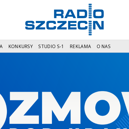
A
KONKURSY
STUDIO S-1
REKLAMA
O NAS