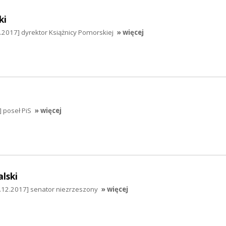
ki
.2017] dyrektor Książnicy Pomorskiej
» więcej
] poseł PiS
» więcej
lski
6.12.2017] senator niezrzeszony
» więcej