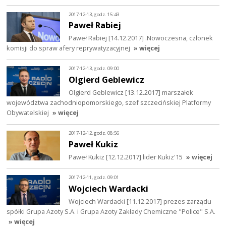
2017-12-13, godz. 15:43
Paweł Rabiej
Paweł Rabiej [14.12.2017] .Nowoczesna, członek
komisji do spraw afery reprywatyzacyjnej
» więcej
2017-12-13, godz. 09:00
Olgierd Geblewicz
Olgierd Geblewicz [13.12.2017] marszałek
województwa zachodniopomorskiego, szef szczecińskiej Platformy
Obywatelskiej
» więcej
2017-12-12, godz. 08:56
Paweł Kukiz
Paweł Kukiz [12.12.2017] lider Kukiz'15
» więcej
2017-12-11, godz. 09:01
Wojciech Wardacki
Wojciech Wardacki [11.12.2017] prezes zarządu
spółki Grupa Azoty S.A. i Grupa Azoty Zakłady Chemiczne "Police" S.A.
» więcej