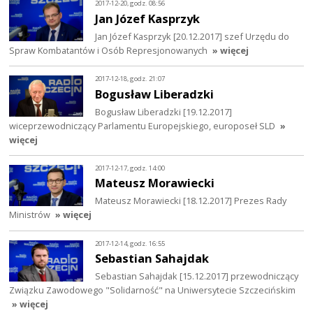
2017-12-20, godz. 08:56
Jan Józef Kasprzyk
Jan Józef Kasprzyk [20.12.2017] szef Urzędu do
Spraw Kombatantów i Osób Represjonowanych
» więcej
2017-12-18, godz. 21:07
Bogusław Liberadzki
Bogusław Liberadzki [19.12.2017]
wiceprzewodniczący Parlamentu Europejskiego, europoseł SLD
»
więcej
2017-12-17, godz. 14:00
Mateusz Morawiecki
Mateusz Morawiecki [18.12.2017] Prezes Rady
Ministrów
» więcej
2017-12-14, godz. 16:55
Sebastian Sahajdak
Sebastian Sahajdak [15.12.2017] przewodniczący
Związku Zawodowego "Solidarność" na Uniwersytecie Szczecińskim
» więcej