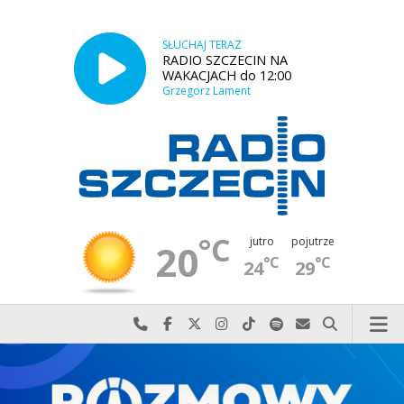
SŁUCHAJ TERAZ
RADIO SZCZECIN NA
WAKACJACH do 12:00
Grzegorz Lament
°C
jutro
pojutrze
20
°C
°C
24
29
Najlepiej po prostu do nas zadzwoń
Odwiedź nas na Facebook-u
Odwiedź nas na X
Odwiedź nas na Instagram-ie
Odwiedź nas na TikTok-u
Szukaj nas na Spotify
Wyślij do nas w
Szukaj