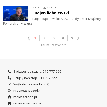
2017-12-07, godz. 12:05
Lucjan Bąbolewski
Lucjan Bąbolewski [8.12.2017] dyrektor Książnicy
Pomorskiej
» więcej
1
2
3
4
5
181 na 19 stronach
Zadzwoń do studia: 510 777 666
Czujny non stop: 510 777 222
Wyślij do nas wiadomość
Prognoza pogody
radioszczecin.pl
radioszczecinextra.pl