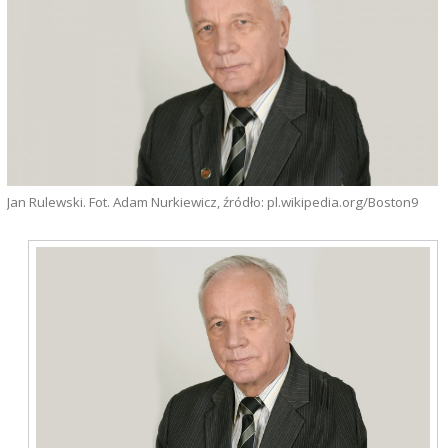
Jan Rulewski. Fot. Adam Nurkiewicz, źródło: pl.wikipedia.org/Boston9