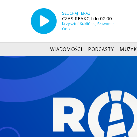
SŁUCHAJ TERAZ
CZAS REAKCJI do 02:00
Krzysztof Kukliński, Sławomir
Orlik
WIADOMOŚCI
PODCASTY
MUZYK