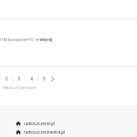
2018] europoseł PO
» więcej
2
3
4
5
198 na 20 stronach
radioszczecin.pl
radioszczecinextra.pl