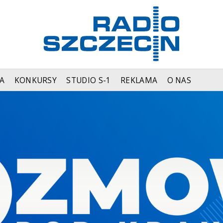
A
KONKURSY
STUDIO S-1
REKLAMA
O NAS