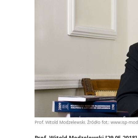
Prof. Witold Modzelewski. Źródło fot.: www.isp-mod
Prof. Witold Modzelewski [29.05.2018]