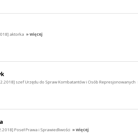
2018] aktorka
» więcej
yk
3.12.2018] szef Urzędu do Spraw Kombatantów i Osób Represjonowanych
a
.2018] Poseł Prawa i Sprawiedliwości
» więcej