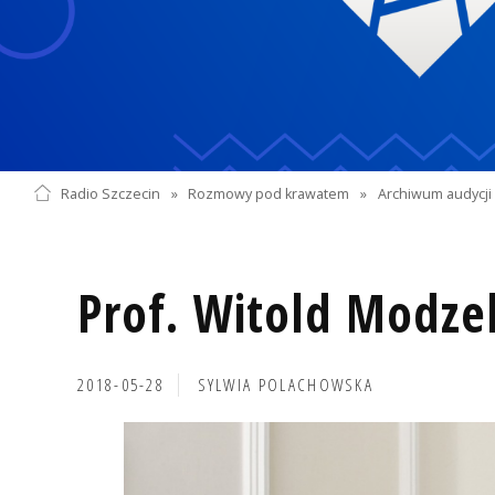
Radio Szczecin
»
Rozmowy pod krawatem
»
Archiwum audycji 
Prof. Witold Modze
2018-05-28
SYLWIA POLACHOWSKA