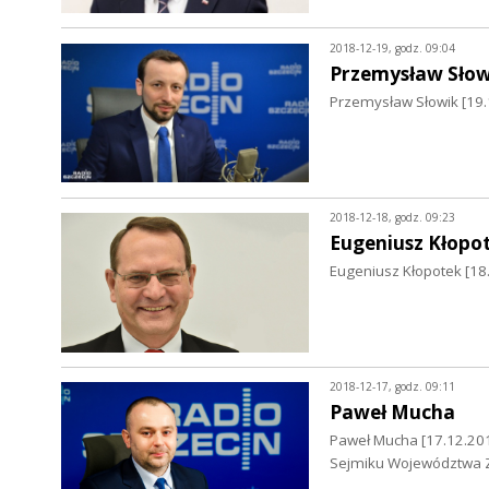
2018-12-19, godz. 09:04
Przemysław Słow
Przemysław Słowik [19.
2018-12-18, godz. 09:23
Eugeniusz Kłopo
Eugeniusz Kłopotek [18
2018-12-17, godz. 09:11
Paweł Mucha
Paweł Mucha [17.12.2018
Sejmiku Województwa 