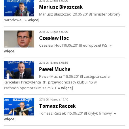
2018-06-20, godz. 09:06
Mariusz Błaszczak
Mariusz Błaszczak [20.06.2018] minister obrony
narodowej
» więcej
2018-06-19, godz. 09:09
Czesław Hoc
Czesław Hoc [19.06.2018] europoseł PiS
»
więcej
2018-06-18, godz. 08:56
Paweł Mucha
Paweł Mucha [18.06.2018] zastępca szefa
Kancelarii Prezydenta RP, przewodniczący klubu PiS w
zachodniopomorskim sejmiku
» więcej
2018-06-14, godz. 17:10
Tomasz Raczek
Tomasz Raczek [15.06.2018] krytyk filmowy
»
więcej