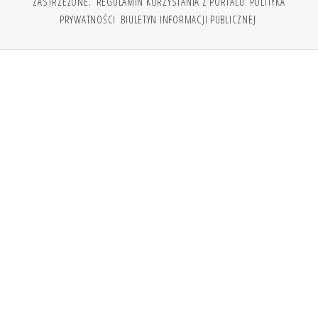
ZASTRZEŻONE.
REGULAMIN KORZYSTANIA Z PORTALU
POLITYKA
PRYWATNOŚCI
BIULETYN INFORMACJI PUBLICZNEJ