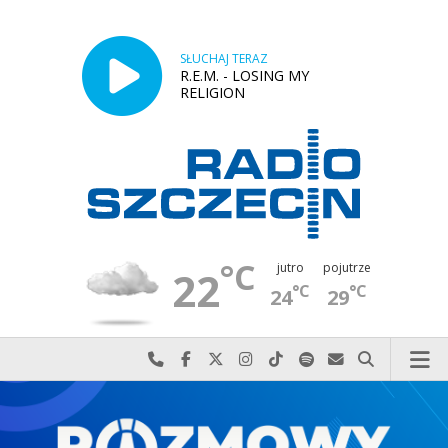
SŁUCHAJ TERAZ
R.E.M. - LOSING MY
RELIGION
°C
jutro
pojutrze
22
°C
°C
24
29
Najlepiej po prostu do nas zadzwoń
Odwiedź nas na Facebook-u
Odwiedź nas na X
Odwiedź nas na Instagram-ie
Odwiedź nas na TikTok-u
Szukaj nas na Spotify
Wyślij do nas w
Szukaj