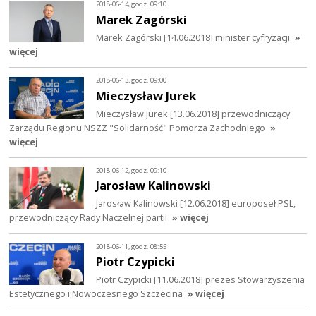
2018-06-14, godz. 09:10
Marek Zagórski
Marek Zagórski [14.06.2018] minister cyfryzacji
»
więcej
2018-06-13, godz. 09:00
Mieczysław Jurek
Mieczysław Jurek [13.06.2018] przewodniczący
Zarządu Regionu NSZZ "Solidarność" Pomorza Zachodniego
»
więcej
2018-06-12, godz. 09:10
Jarosław Kalinowski
Jarosław Kalinowski [12.06.2018] europoseł PSL,
przewodniczący Rady Naczelnej partii
» więcej
2018-06-11, godz. 08:55
Piotr Czypicki
Piotr Czypicki [11.06.2018] prezes Stowarzyszenia
Estetycznego i Nowoczesnego Szczecina
» więcej