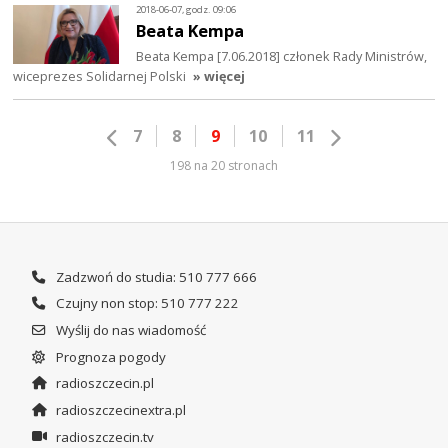
2018-06-07, godz. 09:06
Beata Kempa
Beata Kempa [7.06.2018] członek Rady Ministrów,
wiceprezes Solidarnej Polski
» więcej
7
8
9
10
11
198 na 20 stronach
Zadzwoń do studia: 510 777 666
Czujny non stop: 510 777 222
Wyślij do nas wiadomość
Prognoza pogody
radioszczecin.pl
radioszczecinextra.pl
radioszczecin.tv