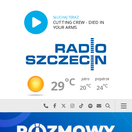
SŁUCHAJ TERAZ
CUTTING CREW - DIED IN
YOUR ARMS
°C
jutro
pojutrze
29
°C
°C
20
24
Najlepiej po prostu do nas zadzwoń
Odwiedź nas na Facebook-u
Odwiedź nas na X
Odwiedź nas na Instagram-ie
Odwiedź nas na TikTok-u
Szukaj nas na Spotify
Wyślij do nas w
Szukaj