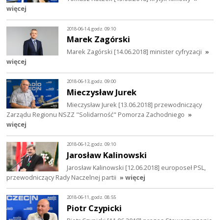
więcej
2018-06-14, godz. 09:10
Marek Zagórski
Marek Zagórski [14.06.2018] minister cyfryzacji
»
więcej
2018-06-13, godz. 09:00
Mieczysław Jurek
Mieczysław Jurek [13.06.2018] przewodniczący
Zarządu Regionu NSZZ "Solidarność" Pomorza Zachodniego
»
więcej
2018-06-12, godz. 09:10
Jarosław Kalinowski
Jarosław Kalinowski [12.06.2018] europoseł PSL,
przewodniczący Rady Naczelnej partii
» więcej
2018-06-11, godz. 08:55
Piotr Czypicki