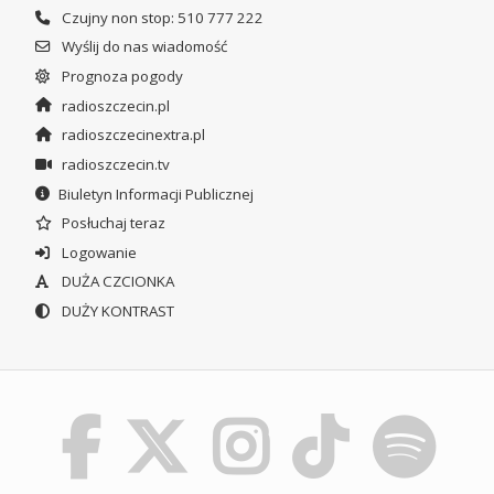
Czujny non stop: 510 777 222
Wyślij do nas wiadomość
Prognoza pogody
radioszczecin.pl
radioszczecinextra.pl
radioszczecin.tv
Biuletyn Informacji Publicznej
Posłuchaj teraz
Logowanie
DUŻA CZCIONKA
DUŻY KONTRAST