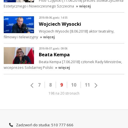
Piotr Czypicki [11.06.2018] prezes Stowarzyszenia
Estetycznego i Nowoczesnego Szczecina
» więcej
2018-06-06, godz. 14:55
Wojciech Wysocki
Wojciech Wysocki [8.06.2018] aktor teatralny,
filmowy i telewizyjny
» więcej
2018-06-07, godz. 09:06
Beata Kempa
Beata Kempa [7.06.2018] członek Rady Ministrów,
wiceprezes Solidarnej Polski
» więcej
7
8
9
10
11
198 na 20 stronach
Zadzwoń do studia: 510 777 666