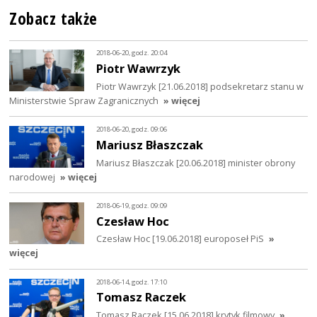
Zobacz także
2018-06-20, godz. 20:04
Piotr Wawrzyk
Piotr Wawrzyk [21.06.2018] podsekretarz stanu w
Ministerstwie Spraw Zagranicznych
» więcej
2018-06-20, godz. 09:06
Mariusz Błaszczak
Mariusz Błaszczak [20.06.2018] minister obrony
narodowej
» więcej
2018-06-19, godz. 09:09
Czesław Hoc
Czesław Hoc [19.06.2018] europoseł PiS
»
więcej
2018-06-14, godz. 17:10
Tomasz Raczek
Tomasz Raczek [15.06.2018] krytyk filmowy
»