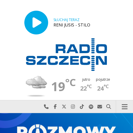
SŁUCHAJ TERAZ
RENI JUSIS - STILO
°C
jutro
pojutrze
19
°C
°C
22
24
Najlepiej po prostu do nas zadzwoń
Odwiedź nas na Facebook-u
Odwiedź nas na X
Odwiedź nas na Instagram-ie
Odwiedź nas na TikTok-u
Szukaj nas na Spotify
Wyślij do nas w
Szukaj