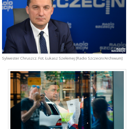
Sylwester Chruszcz. Fot. Łukasz Szełemej [Radio Szczecin/Archiwum]