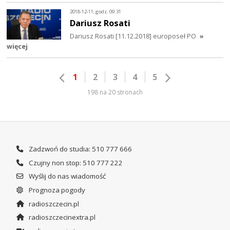
2018-12-11, godz. 09:31
Dariusz Rosati
Dariusz Rosati [11.12.2018] europoseł PO
»
więcej
1
2
3
4
5
198 na 20 stronach
Zadzwoń do studia: 510 777 666
Czujny non stop: 510 777 222
Wyślij do nas wiadomość
Prognoza pogody
radioszczecin.pl
radioszczecinextra.pl