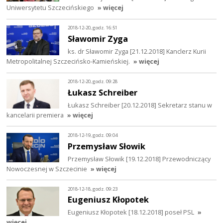
Uniwersytetu Szczecińskiego
» więcej
2018-12-20, godz. 16:51
Sławomir Zyga
ks. dr Sławomir Zyga [21.12.2018] Kanclerz Kurii
Metropolitalnej Szczecińsko-Kamieńskiej.
» więcej
2018-12-20, godz. 09:28
Łukasz Schreiber
Łukasz Schreiber [20.12.2018] Sekretarz stanu w
kancelarii premiera
» więcej
2018-12-19, godz. 09:04
Przemysław Słowik
Przemysław Słowik [19.12.2018] Przewodniczący
Nowoczesnej w Szczecinie
» więcej
2018-12-18, godz. 09:23
Eugeniusz Kłopotek
Eugeniusz Kłopotek [18.12.2018] poseł PSL
»
więcej