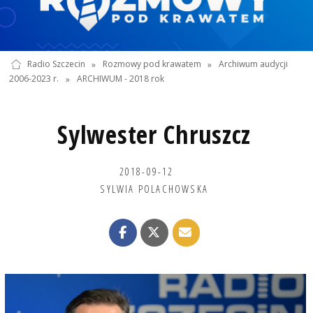
Radio Szczecin
»
Rozmowy pod krawatem
»
Archiwum audycji
2006-2023 r.
»
ARCHIWUM - 2018 rok
Sylwester Chruszcz
2018-09-12
SYLWIA POLACHOWSKA