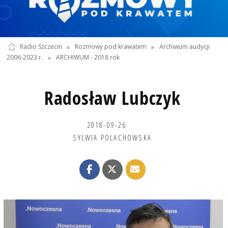
Radio Szczecin
»
Rozmowy pod krawatem
»
Archiwum audycji
2006-2023 r.
»
ARCHIWUM - 2018 rok
Radosław Lubczyk
2018-09-26
SYLWIA POLACHOWSKA