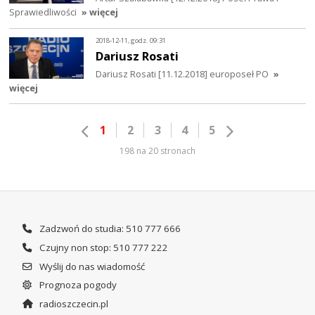
Sprawiedliwości
» więcej
2018-12-11, godz. 09:31
Dariusz Rosati
Dariusz Rosati [11.12.2018] europoseł PO
»
więcej
1
2
3
4
5
198 na 20 stronach
Zadzwoń do studia: 510 777 666
Czujny non stop: 510 777 222
Wyślij do nas wiadomość
Prognoza pogody
radioszczecin.pl