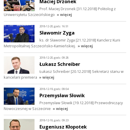
Maciej Drzonek
Prof. Maciej Drzonek [31.12.2018] Politolog z
Uniwersytetu Szczecińskiego
» więcej
2018-12-20, godz. 16:51
Sławomir Zyga
ks. dr Sławomir Zyga [21.12.2018] Kanclerz Kurii
Metropolitalnej Szczecińsko-Kamieńskiej.
» więcej
2018-12-20, godz. 09:28
Łukasz Schreiber
Łukasz Schreiber [20.12.2018] Sekretarz stanu w
kancelarii premiera
» więcej
2018-12-19, godz. 09:04
Przemysław Słowik
Przemysław Słowik [19.12.2018] Przewodniczący
Nowoczesnej w Szczecinie
» więcej
2018-12-18, godz. 09:23
Eugeniusz Kłopotek