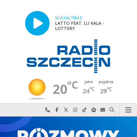
SŁUCHAJ TERAZ
LATTO FEAT. LU KALA -
LOTTERY
°C
jutro
pojutrze
20
°C
°C
24
29
Najlepiej po prostu do nas zadzwoń
Odwiedź nas na Facebook-u
Odwiedź nas na X
Odwiedź nas na Instagram-ie
Odwiedź nas na TikTok-u
Szukaj nas na Spotify
Wyślij do nas w
Szukaj