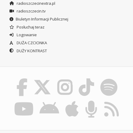
radioszczecinextra.pl
radioszczecin.tv
Biuletyn Informacji Publicznej
Posłuchaj teraz
Logowanie
DUŻA CZCIONKA
DUŻY KONTRAST