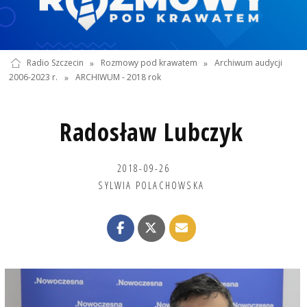
Radio Szczecin
»
Rozmowy pod krawatem
»
Archiwum audycji
2006-2023 r.
»
ARCHIWUM - 2018 rok
Radosław Lubczyk
2018-09-26
SYLWIA POLACHOWSKA