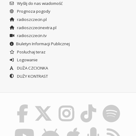
Wyślij do nas wiadomość
Prognoza pogody
radioszczecin.pl
radioszczecinextra.pl
radioszczecin.tv
Biuletyn Informacji Publicznej
Posłuchaj teraz
Logowanie
DUŻA CZCIONKA
DUŻY KONTRAST