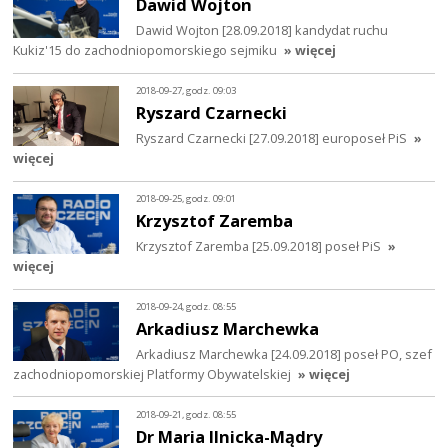
Dawid Wojton
Dawid Wojton [28.09.2018] kandydat ruchu
Kukiz'15 do zachodniopomorskiego sejmiku
» więcej
2018-09-27, godz. 09:03
Ryszard Czarnecki
Ryszard Czarnecki [27.09.2018] europoseł PiS
»
więcej
2018-09-25, godz. 09:01
Krzysztof Zaremba
Krzysztof Zaremba [25.09.2018] poseł PiS
»
więcej
2018-09-24, godz. 08:55
Arkadiusz Marchewka
Arkadiusz Marchewka [24.09.2018] poseł PO, szef
zachodniopomorskiej Platformy Obywatelskiej
» więcej
2018-09-21, godz. 08:55
Dr Maria Ilnicka-Mądry