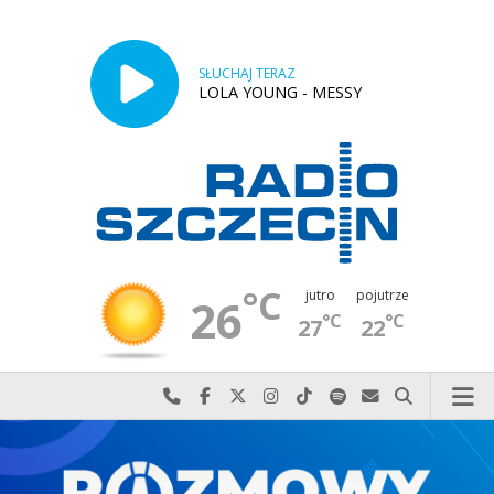
SŁUCHAJ TERAZ
LOLA YOUNG - MESSY
°C
jutro
pojutrze
26
°C
°C
27
22
Najlepiej po prostu do nas zadzwoń
Odwiedź nas na Facebook-u
Odwiedź nas na X
Odwiedź nas na Instagram-ie
Odwiedź nas na TikTok-u
Szukaj nas na Spotify
Wyślij do nas w
Szukaj