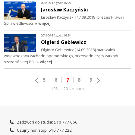
2018-09-17, godz. 07:27
Jarosław Kaczyński
Jarosław Kaczyński [17.09.2018] prezes Prawa i
Sprawiedliwości
» więcej
2018-09-14, godz. 08:54
Olgierd Geblewicz
Olgierd Geblewicz [14.09.2018] marszałek
województwa zachodniopomorskiego, przewodniczący zarządu
szczecińskiej PO
» więcej
5
6
7
8
9
198 na 20 stronach
Zadzwoń do studia: 510 777 666
Czujny non stop: 510 777 222