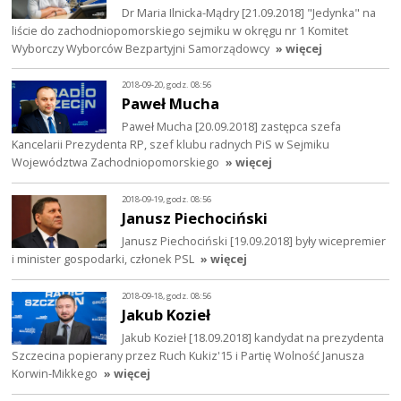
Dr Maria Ilnicka-Mądry [21.09.2018] "Jedynka" na
liście do zachodniopomorskiego sejmiku w okręgu nr 1 Komitet
Wyborczy Wyborców Bezpartyjni Samorządowcy
» więcej
2018-09-20, godz. 08:56
Paweł Mucha
Paweł Mucha [20.09.2018] zastępca szefa
Kancelarii Prezydenta RP, szef klubu radnych PiS w Sejmiku
Województwa Zachodniopomorskiego
» więcej
2018-09-19, godz. 08:56
Janusz Piechociński
Janusz Piechociński [19.09.2018] były wicepremier
i minister gospodarki, członek PSL
» więcej
2018-09-18, godz. 08:56
Jakub Kozieł
Jakub Kozieł [18.09.2018] kandydat na prezydenta
Szczecina popierany przez Ruch Kukiz'15 i Partię Wolność Janusza
Korwin-Mikkego
» więcej