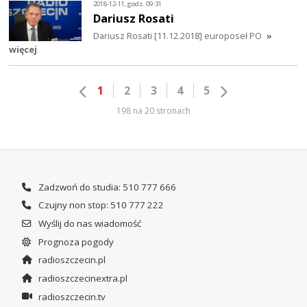
2018-12-11, godz. 09:31
Dariusz Rosati
Dariusz Rosati [11.12.2018] europoseł PO
»
więcej
1
2
3
4
5
198 na 20 stronach
Zadzwoń do studia: 510 777 666
Czujny non stop: 510 777 222
Wyślij do nas wiadomość
Prognoza pogody
radioszczecin.pl
radioszczecinextra.pl
radioszczecin.tv