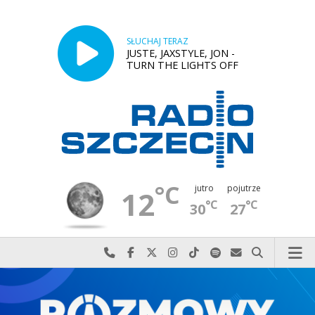
SŁUCHAJ TERAZ
JUSTE, JAXSTYLE, JON -
TURN THE LIGHTS OFF
°C
jutro
pojutrze
12
°C
°C
30
27
Najlepiej po prostu do nas zadzwoń
Odwiedź nas na Facebook-u
Odwiedź nas na X
Odwiedź nas na Instagram-ie
Odwiedź nas na TikTok-u
Szukaj nas na Spotify
Wyślij do nas w
Szukaj