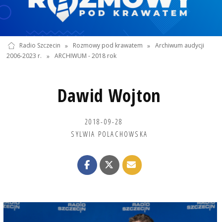
Radio Szczecin
»
Rozmowy pod krawatem
»
Archiwum audycji
2006-2023 r.
»
ARCHIWUM - 2018 rok
Dawid Wojton
2018-09-28
SYLWIA POLACHOWSKA