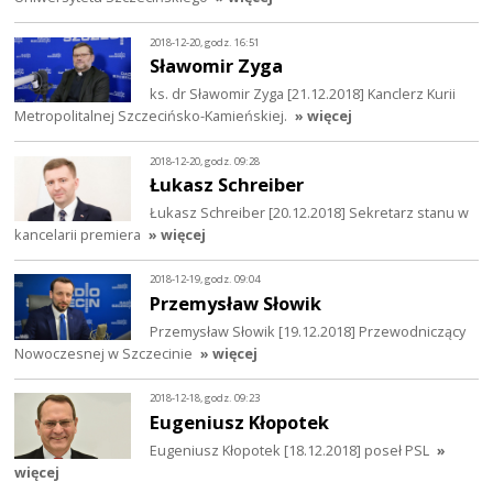
2018-12-20, godz. 16:51
Sławomir Zyga
ks. dr Sławomir Zyga [21.12.2018] Kanclerz Kurii
Metropolitalnej Szczecińsko-Kamieńskiej.
» więcej
2018-12-20, godz. 09:28
Łukasz Schreiber
Łukasz Schreiber [20.12.2018] Sekretarz stanu w
kancelarii premiera
» więcej
2018-12-19, godz. 09:04
Przemysław Słowik
Przemysław Słowik [19.12.2018] Przewodniczący
Nowoczesnej w Szczecinie
» więcej
2018-12-18, godz. 09:23
Eugeniusz Kłopotek
Eugeniusz Kłopotek [18.12.2018] poseł PSL
»
więcej