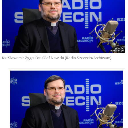
Ks. Sławomir Zyga. Fot. Olaf Nowicki [Radio Szczecin/Archiwum]