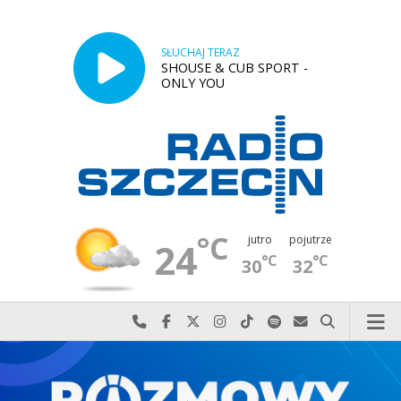
SŁUCHAJ TERAZ
SHOUSE & CUB SPORT -
ONLY YOU
°C
jutro
pojutrze
24
°C
°C
30
32
Najlepiej po prostu do nas zadzwoń
Odwiedź nas na Facebook-u
Odwiedź nas na X
Odwiedź nas na Instagram-ie
Odwiedź nas na TikTok-u
Szukaj nas na Spotify
Wyślij do nas w
Szukaj