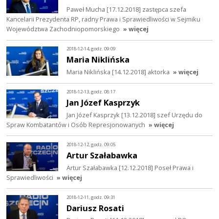
Paweł Mucha [17.12.2018] zastępca szefa
Kancelarii Prezydenta RP, radny Prawa i Sprawiedliwości w Sejmiku
Województwa Zachodniopomorskiego
» więcej
2018-12-14, godz. 09:09
Maria Niklińska
Maria Niklińska [14.12.2018] aktorka
» więcej
2018-12-13, godz. 08:17
Jan Józef Kasprzyk
Jan Józef Kasprzyk [13.12.2018] szef Urzędu do
Spraw Kombatantów i Osób Represjonowanych
» więcej
2018-12-12, godz. 09:05
Artur Szałabawka
Artur Szałabawka [12.12.2018] Poseł Prawa i
Sprawiedliwości
» więcej
2018-12-11, godz. 09:31
Dariusz Rosati