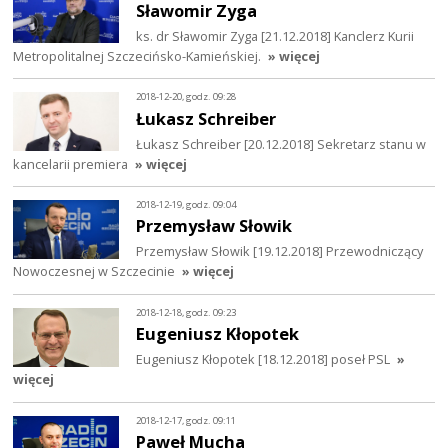
Sławomir Zyga
ks. dr Sławomir Zyga [21.12.2018] Kanclerz Kurii
Metropolitalnej Szczecińsko-Kamieńskiej.
» więcej
2018-12-20, godz. 09:28
Łukasz Schreiber
Łukasz Schreiber [20.12.2018] Sekretarz stanu w
kancelarii premiera
» więcej
2018-12-19, godz. 09:04
Przemysław Słowik
Przemysław Słowik [19.12.2018] Przewodniczący
Nowoczesnej w Szczecinie
» więcej
2018-12-18, godz. 09:23
Eugeniusz Kłopotek
Eugeniusz Kłopotek [18.12.2018] poseł PSL
»
więcej
2018-12-17, godz. 09:11
Paweł Mucha