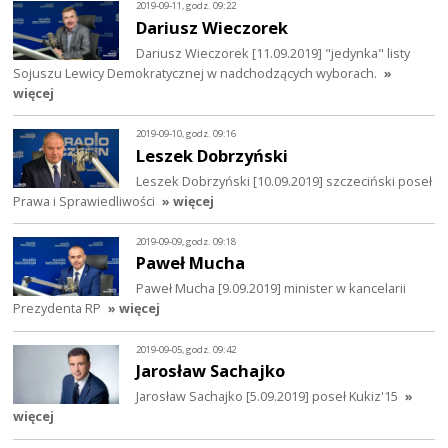
2019-09-11, godz. 09:22
Dariusz Wieczorek
Dariusz Wieczorek [11.09.2019] "jedynka" listy
Sojuszu Lewicy Demokratycznej w nadchodzących wyborach.
»
więcej
2019-09-10, godz. 09:16
Leszek Dobrzyński
Leszek Dobrzyński [10.09.2019] szczeciński poseł
Prawa i Sprawiedliwości
» więcej
2019-09-09, godz. 09:18
Paweł Mucha
Paweł Mucha [9.09.2019] minister w kancelarii
Prezydenta RP
» więcej
2019-09-05, godz. 09:42
Jarosław Sachajko
Jarosław Sachajko [5.09.2019] poseł Kukiz'15
»
więcej