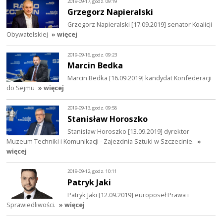
2019-09-17, godz. 09:19
Grzegorz Napieralski
Grzegorz Napieralski [17.09.2019] senator Koalicji
Obywatelskiej
» więcej
2019-09-16, godz. 09:23
Marcin Bedka
Marcin Bedka [16.09.2019] kandydat Konfederacji
do Sejmu
» więcej
2019-09-13, godz. 09:58
Stanisław Horoszko
Stanisław Horoszko [13.09.2019] dyrektor
Muzeum Techniki i Komunikacji - Zajezdnia Sztuki w Szczecinie.
»
więcej
2019-09-12, godz. 10:11
Patryk Jaki
Patryk Jaki [12.09.2019] europoseł Prawa i
Sprawiedliwości.
» więcej