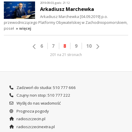
2019-09-03, godz. 21:12
Arkadiusz Marchewka
Arkadiusz Marchewka [04.09.2019] p.o.
przewodniczącego Platformy Obywatelskiej w Zachodniopomorskiem,
poseł
» więcej
6
7
8
9
10
201 na 21 stronach
Zadzwoń do studia: 510 777 666
Czujny non stop: 510 777 222
Wyślij do nas wiadomość
Prognoza pogody
radioszczecin.pl
radioszczecinextra.pl