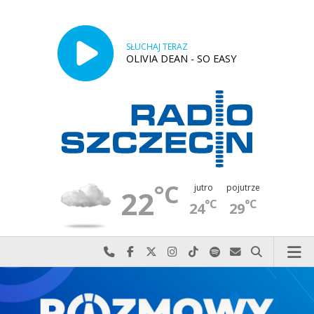
SŁUCHAJ TERAZ
OLIVIA DEAN - SO EASY
°C
jutro
pojutrze
22
°C
°C
24
29
Najlepiej po prostu do nas zadzwoń
Odwiedź nas na Facebook-u
Odwiedź nas na X
Odwiedź nas na Instagram-ie
Odwiedź nas na TikTok-u
Szukaj nas na Spotify
Wyślij do nas w
Szukaj