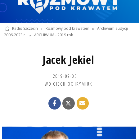
Radio Szczecin
»
Rozmowy pod krawatem
»
Archiwum audycji
2006-2023 r.
»
ARCHIWUM - 2019 rok
Jacek Jekiel
2019-09-06
WOJCIECH OCHRYMIUK