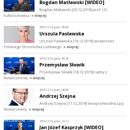
Bogdan Matławski [WIDEO]
Bogdan Matławski [20.12.2019] prof. US,
kulturoznawca
» więcej
2019-12-19, godz. 09:08
Urszula Pasławska
Urszula Pasławska [19.12.2019] wiceprezes
Polskiego Stronnictwa Ludowego
» więcej
2019-12-18, godz. 09:28
Przemysław Słowik
Przemysław Słowik [18.12.2019] radny z
Nowoczesnej
» więcej
2019-12-17, godz. 09:06
Andrzej Szejna
Andrzej Szejna [17.12.2019] wiceprzewodniczący
Nowej Lewicy
» więcej
2019-12-16, godz. 10:12
Jan Józef Kasprzyk [WIDEO]