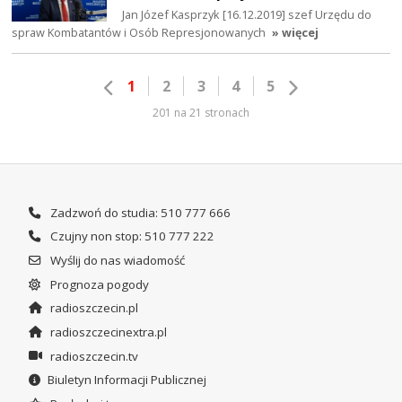
Jan Józef Kasprzyk [16.12.2019] szef Urzędu do
spraw Kombatantów i Osób Represjonowanych
» więcej
1
2
3
4
5
201 na 21 stronach
Zadzwoń do studia: 510 777 666
Czujny non stop: 510 777 222
Wyślij do nas wiadomość
Prognoza pogody
radioszczecin.pl
radioszczecinextra.pl
radioszczecin.tv
Biuletyn Informacji Publicznej