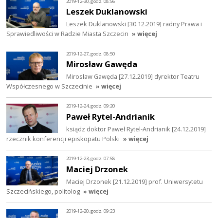
2019-12-30, godz. 08:56
Leszek Duklanowski
Leszek Duklanowski [30.12.2019] radny Prawa i
Sprawiedliwości w Radzie Miasta Szczecin
» więcej
2019-12-27, godz. 08:50
Mirosław Gawęda
Mirosław Gawęda [27.12.2019] dyrektor Teatru
Współczesnego w Szczecinie
» więcej
2019-12-24, godz. 09:20
Paweł Rytel-Andrianik
ksiądz doktor Paweł Rytel-Andrianik [24.12.2019]
rzecznik konferencji episkopatu Polski
» więcej
2019-12-23, godz. 07:58
Maciej Drzonek
Maciej Drzonek [21.12.2019] prof. Uniwersytetu
Szczecińskiego, politolog
» więcej
2019-12-20, godz. 09:23