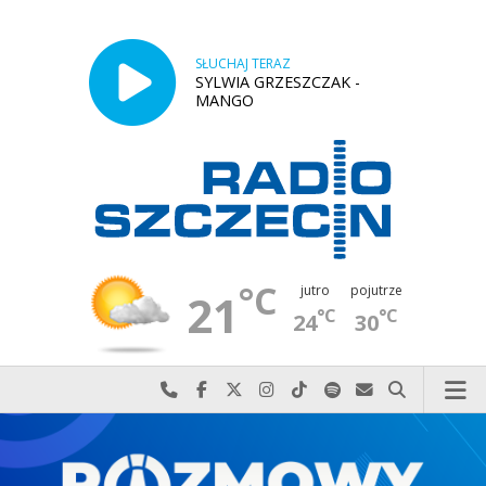
SŁUCHAJ TERAZ
SYLWIA GRZESZCZAK -
MANGO
°C
jutro
pojutrze
21
°C
°C
24
30
Najlepiej po prostu do nas zadzwoń
Odwiedź nas na Facebook-u
Odwiedź nas na X
Odwiedź nas na Instagram-ie
Odwiedź nas na TikTok-u
Szukaj nas na Spotify
Wyślij do nas w
Szukaj