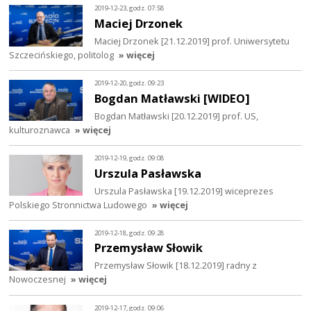
2019-12-23, godz. 07:58
Maciej Drzonek
Maciej Drzonek [21.12.2019] prof. Uniwersytetu
Szczecińskiego, politolog
» więcej
2019-12-20, godz. 09:23
Bogdan Matławski [WIDEO]
Bogdan Matławski [20.12.2019] prof. US,
kulturoznawca
» więcej
2019-12-19, godz. 09:08
Urszula Pasławska
Urszula Pasławska [19.12.2019] wiceprezes
Polskiego Stronnictwa Ludowego
» więcej
2019-12-18, godz. 09:28
Przemysław Słowik
Przemysław Słowik [18.12.2019] radny z
Nowoczesnej
» więcej
2019-12-17, godz. 09:06