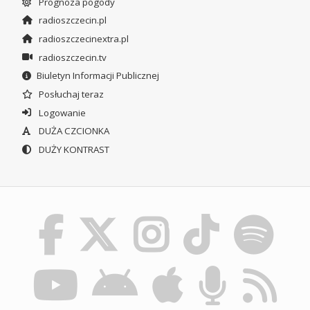
Prognoza pogody
radioszczecin.pl
radioszczecinextra.pl
radioszczecin.tv
Biuletyn Informacji Publicznej
Posłuchaj teraz
Logowanie
DUŻA CZCIONKA
DUŻY KONTRAST