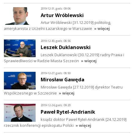
2019-12-31, godz. 09:06
Artur Wróblewski
Artur Wróblewski [31.12.2019] politolog,
amerykanista z Uczelni Łazarskiego w Warszawie
» więcej
2019-12-30, godz. 08:56
Leszek Duklanowski
Leszek Duklanowski [30.12.2019] radny Prawa i
Sprawiedliwości w Radzie Miasta Szczecin
» więcej
2019-12-27, godz. 08:50
Mirosław Gawęda
Mirosław Gawęda [27.12.2019] dyrektor Teatru
Współczesnego w Szczecinie
» więcej
2019-12-24, godz. 09:20
Paweł Rytel-Andrianik
ksiądz doktor Paweł Rytel-Andrianik [24.12.2019]
rzecznik konferencji episkopatu Polski
» więcej