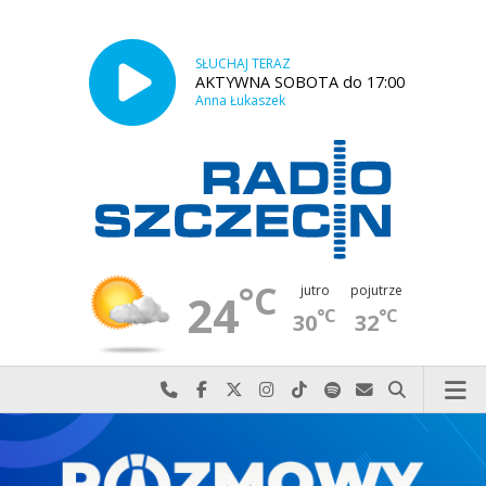
SŁUCHAJ TERAZ
AKTYWNA SOBOTA do 17:00
Anna Łukaszek
°C
jutro
pojutrze
24
°C
°C
30
32
Najlepiej po prostu do nas zadzwoń
Odwiedź nas na Facebook-u
Odwiedź nas na X
Odwiedź nas na Instagram-ie
Odwiedź nas na TikTok-u
Szukaj nas na Spotify
Wyślij do nas w
Szukaj