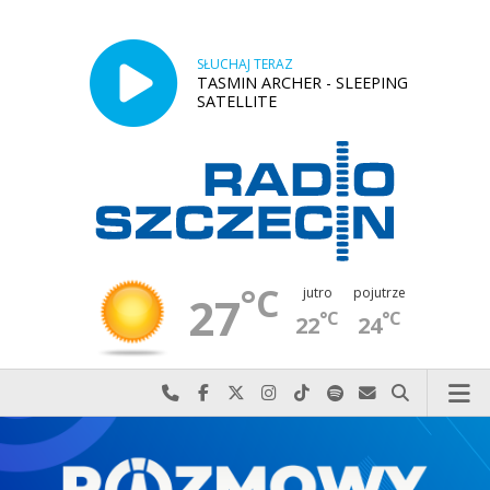
SŁUCHAJ TERAZ
TASMIN ARCHER - SLEEPING
SATELLITE
°C
jutro
pojutrze
27
°C
°C
22
24
Najlepiej po prostu do nas zadzwoń
Odwiedź nas na Facebook-u
Odwiedź nas na X
Odwiedź nas na Instagram-ie
Odwiedź nas na TikTok-u
Szukaj nas na Spotify
Wyślij do nas w
Szukaj