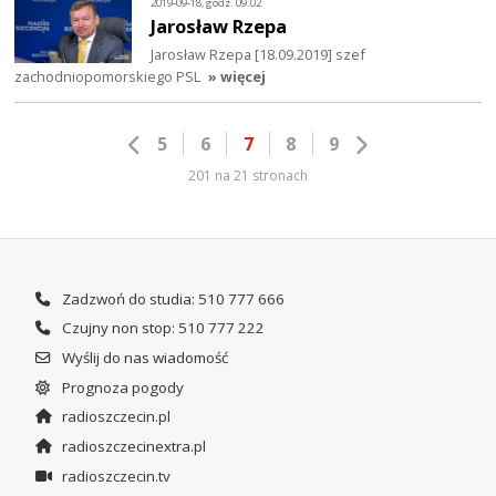
2019-09-18, godz. 09:02
Jarosław Rzepa
Jarosław Rzepa [18.09.2019] szef
zachodniopomorskiego PSL
» więcej
5
6
7
8
9
201 na 21 stronach
Zadzwoń do studia: 510 777 666
Czujny non stop: 510 777 222
Wyślij do nas wiadomość
Prognoza pogody
radioszczecin.pl
radioszczecinextra.pl
radioszczecin.tv