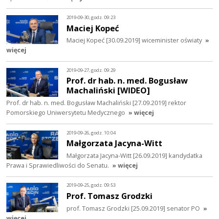
2019-09-30, godz. 09:23
Maciej Kopeć
Maciej Kopeć [30.09.2019] wiceminister oświaty
»
więcej
2019-09-27, godz. 09:29
Prof. dr hab. n. med. Bogusław
Machaliński [WIDEO]
Prof. dr hab. n. med. Bogusław Machaliński [27.09.2019] rektor
Pomorskiego Uniwersytetu Medycznego
» więcej
2019-09-26, godz. 10:04
Małgorzata Jacyna-Witt
Małgorzata Jacyna-Witt [26.09.2019] kandydatka
Prawa i Sprawiedliwości do Senatu.
» więcej
2019-09-25, godz. 09:53
Prof. Tomasz Grodzki
prof. Tomasz Grodzki [25.09.2019] senator PO
»
więcej