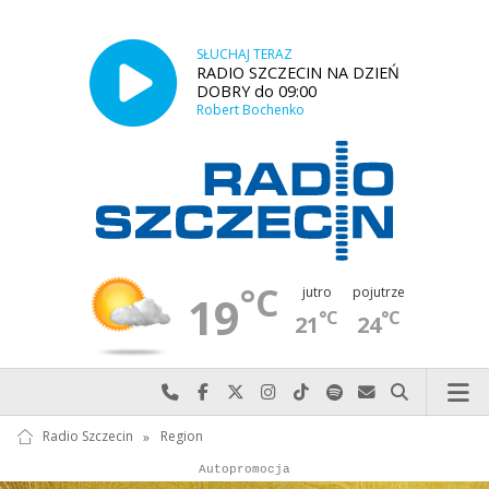
SŁUCHAJ TERAZ
RADIO SZCZECIN NA DZIEŃ
DOBRY do 09:00
Robert Bochenko
°C
jutro
pojutrze
19
°C
°C
21
24
Najlepiej po prostu do nas zadzwoń
Odwiedź nas na Facebook-u
Odwiedź nas na X
Odwiedź nas na Instagram-ie
Odwiedź nas na TikTok-u
Szukaj nas na Spotify
Wyślij do nas w
Szukaj
Radio Szczecin
»
Region
Autopromocja
Autopromocja