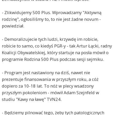
- Zlikwidujemy 500 Plus. Wprowadzamy "Aktywną
rodzinę", ogłosiliśmy to, to nie jest żadne novum -
powiedział.
- Demoralizujecie tych ludzi, krzywdę im robicie,
robicie to samo, co kiedyś PGR-y - tak Artur Łącki, radny
Koalicji Obywatelskiej, który startuje na posła mówił o
programie Rodzina 500 Plus podczas sesji sejmiku.
- Program jest nastawiony na dziś, nawet nie
prezentuje finansowania w przyszłym roku, a cóż
dopiero za 10-18 lat. To nóż w plecy wsadzony
przyszłym pokoleniom - mówił Adam Szejnfeld w
studiu "Kawy na ławę" TVN24.
- Będziemy pilnować tego, żeby tych patologicznych