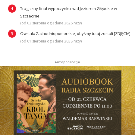
Tragiczny finał wypoczynku nad Jeziorem Głębokie w
Szczecinie
(od 03 sierpnia oglądane 3626 razy)
Owsiak: Zachodniopomorskie, obyśmy tutaj zostali [ZDJĘCIA]
(od 01 sierpnia oglądane 3038 razy)
Autopromocja