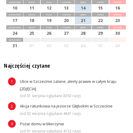
poniedziałek
wtorek
środa
czwartek
piątek
sobota
niedziela
10
11
12
13
14
15
16
poniedziałek
wtorek
środa
czwartek
piątek
sobota
niedziela
17
18
19
20
21
22
23
poniedziałek
wtorek
środa
czwartek
piątek
sobota
niedziela
24
25
26
27
28
29
30
poniedziałek
wtorek
środa
czwartek
piątek
sobota
niedziela
31
01
02
03
04
05
06
Najczęściej czytane
Ulice w Szczecinie zalane, alerty prawie w całym kraju
[ZDJĘCIA]
(od 01 sierpnia oglądane 8392 razy)
Akcja ratunkowa na jeziorze Głębokim w Szczecinie
(od 02 sierpnia oglądane 4841 razy)
Pożar domu w Mierzynie
(od 01 sierpnia oglądane 4132 razy)