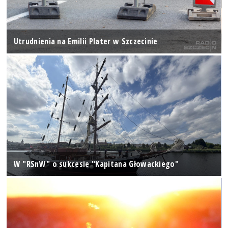
Utrudnienia na Emilii Plater w Szczecinie
W "RSnW" o sukcesie "Kapitana Głowackiego"