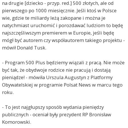
na drugie [dziecko - przyp. red.] 500 złotych, ale od
RaF
2019-10-02, godz. 18:01
pierwszego po 1000 miesięcznie. Jeśli ktoś w Polsce
...„Pracownicy TVP odmawiający podania nazwisk
wie, gdzie te miliardy leżą zakopane i można je
tuż przed debatą próbowali właśnie zdjąć polską
flagę ze stanowiska Jacka Wilka reprezentującego
natychmiast uruchomić i porozdawać ludziom to będę
Konfederację. Doszło do dwóch konfrontacji w
najszczęśliwszym premierem w Europie, jeśli będę
trakcie, których musiałem zagrozić użyciem siły.
mógł być autorem czy współautorem takiego projektu -
(…) Skandal!” – napisał na Twitterze Bosak,
mówił Donald Tusk.
dołączając krótkie nagrania. Zaznaczył też, że
wszystko odbyło się przy całkowitej bierności
wicepremiera Sasina: „To jest niepojęte jak oni się
- Program 500 Plus będziemy wiązali z pracą. Nie może
zachowują. Sasin stał tuż obok i udawał, że nic nie
być tak, że obydwoje rodzice nie pracują i dostają
widzi”.
to jest ich prawdziwa twarz - dodatkowo przy
pieniądze! - mówiła Urszula Augustyn z Platformy
wygranej pisu dojdzie realizacja ustawy 447...
Obywatelskiej w programie Polsat News w marcu tego
poważnie? na takich "polaków" z POPiS chcecie
roku.
głosować???
RaF
2019-10-02, godz. 18:58
- To jest najgłupszy sposób wydania pieniędzy
publicznych - oceniał były prezydent RP Bronisław
przepraszam ale zapomniałem napisać do
młodszych - nie zapomnijcie że zapłacicie od
Komorowski.
przyszłego roku bykowe, jak nie będziecie mieć