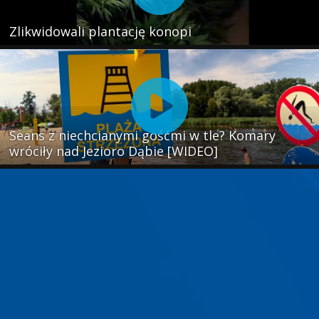
Zlikwidowali plantację konopi
Seans z niechcianymi gośćmi w tle? Komary
wróciły nad Jezioro Dąbie [WIDEO]