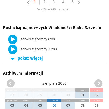
1
2
3
4
5
52799 na 4400 stronach
Posłuchaj najnowszych Wiadomości Radia Szczecin
serwis z godziny 6:00
serwis z godziny 22:00
pokaż więcej
Archiwum informacji
sierpień 2026
poniedziałek
wtorek
środa
czwartek
piątek
sobota
niedziela
27
28
29
30
31
01
02
poniedziałek
wtorek
środa
czwartek
piątek
sobota
niedziela
03
04
05
06
07
08
09