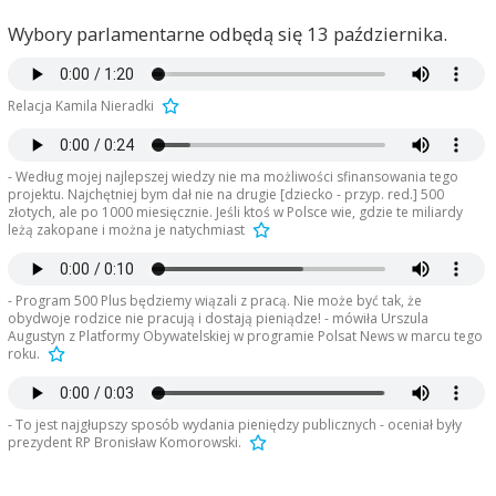
dzieci!
Wybory parlamentarne odbędą się 13 października.
Wasi rodzice dostaną cenami, czyli gigantyczna
inflacja .... a wy jeśli będziecie chcieli uciec z
komunizmu .... kolejna opłata emigracyjna.......
dzień dobry POLSKO
Relacja Kamila Nieradki
pozdrawiam bo wczoraj wróciłem na troszkę ... tak
do wyborów
- Według mojej najlepszej wiedzy nie ma możliwości sfinansowania tego
Jan Kowalski
2019-10-02, godz. 20:36
projektu. Najchętniej bym dał nie na drugie [dziecko - przyp. red.] 500
złotych, ale po 1000 miesięcznie. Jeśli ktoś w Polsce wie, gdzie te miliardy
EJJ TY
leżą zakopane i można je natychmiast
J/W. !!!!!!!
NIE STRASZ NIE STRASZ BO SIE .... ;)
- Program 500 Plus będziemy wiązali z pracą. Nie może być tak, że
obydwoje rodzice nie pracują i dostają pieniądze! - mówiła Urszula
Jan Kowalski
2019-10-02, godz. 20:37
Augustyn z Platformy Obywatelskiej w programie Polsat News w marcu tego
troche pozyttywu dla POLSKI!
roku.
POco? Ta ZŁOŚLIWOŚĆ !
Jan Kowalski
2019-10-02, godz. 20:39
- To jest najgłupszy sposób wydania pieniędzy publicznych - oceniał były
prezydent RP Bronisław Komorowski.
ALE BIEDAS NITRAS !
mieli językiem nic z tego wynika !!!!!!