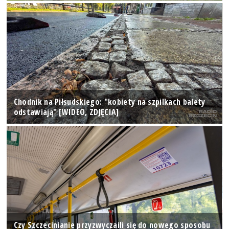
Chodnik na Piłsudskiego: "kobiety na szpilkach balety
odstawiają" [WIDEO, ZDJĘCIA]
Czy Szczecinianie przyzwyczaili się do nowego sposobu