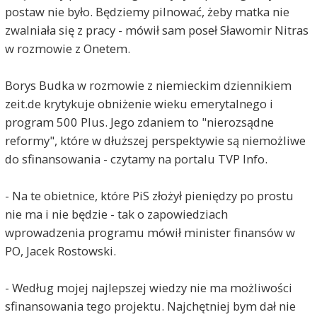
postaw nie było. Będziemy pilnować, żeby matka nie
zwalniała się z pracy - mówił sam poseł Sławomir Nitras
w rozmowie z Onetem.
Borys Budka w rozmowie z niemieckim dziennikiem
zeit.de krytykuje obniżenie wieku emerytalnego i
Nomis
2019-10-02, godz. 13:20
program 500 Plus. Jego zdaniem to "nierozsądne
I to jest konkretna odpowiedź dla p.Nitrasa (sam
reformy", które w dłuższej perspektywie są niemożliwe
się domagał) na jego pytanie "w rozmowie pod
do sfinansowania - czytamy na portalu TVP Info.
krawatem"... Odpowiedzi na inne ( jego) pytania
strony by zabrakło. Brawo Radio Szczecin !
- Na te obietnice, które PiS złożył pieniędzy po prostu
Jan Nowak
2019-10-02, godz. 14:02
nie ma i nie będzie - tak o zapowiedziach
Fajny propagandowy wyborczy spot PiS.
wprowadzenia programu mówił minister finansów w
Rozumiem, że Komitet Wyborczy PiS pokrył koszta
PO, Jacek Rostowski.
publikacji tego artykułu wyborczego i że ten koszt
będzie uwzględniony w sprawozdaniu finansowym
KW PiS dla Państwowej Komisji Wyborczej.
- Według mojej najlepszej wiedzy nie ma możliwości
Jeśli nie - to PROKURATOR.....
sfinansowania tego projektu. Najchętniej bym dał nie