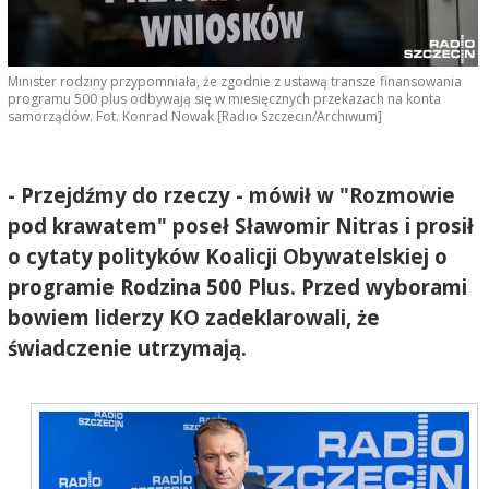
Minister rodziny przypomniała, że zgodnie z ustawą transze finansowania
programu 500 plus odbywają się w miesięcznych przekazach na konta
samorządów. Fot. Konrad Nowak [Radio Szczecin/Archiwum]
- Przejdźmy do rzeczy - mówił w "Rozmowie
pod krawatem" poseł Sławomir Nitras i prosił
o cytaty polityków Koalicji Obywatelskiej o
programie Rodzina 500 Plus. Przed wyborami
bowiem liderzy KO zadeklarowali, że
świadczenie utrzymają.