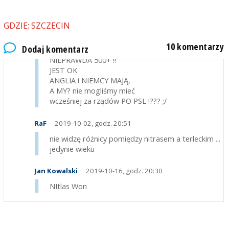
iTO CAŁE PO !
PO-rażka
GDZIE: SZCZECIN
Jan Kowalski
2019-10-02, godz. 20:43
10 komentarzy
Dodaj komentarz
NIEPRAWDA 500+ !!
JEST OK
ANGLIA i NIEMCY MAJĄ,
A MY? nie mogliśmy mieć
wcześniej za rządów PO PSL !??? ;/
RaF
2019-10-02, godz. 20:51
nie widzę różnicy pomiędzy nitrasem a terleckim ...
jedynie wieku
Jan Kowalski
2019-10-16, godz. 20:30
NItlas Won