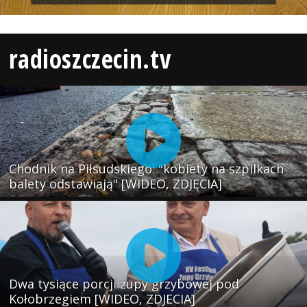
radioszczecin.tv
Chodnik na Piłsudskiego: "kobiety na szpilkach
balety odstawiają" [WIDEO, ZDJĘCIA]
Dwa tysiące porcji zupy grzybowej pod
Kołobrzegiem [WIDEO, ZDJECIA]