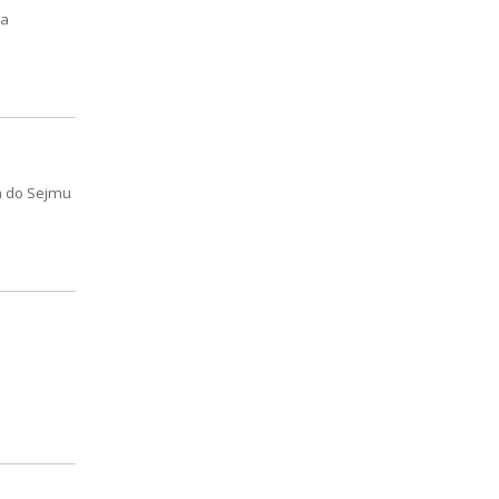
da
a do Sejmu