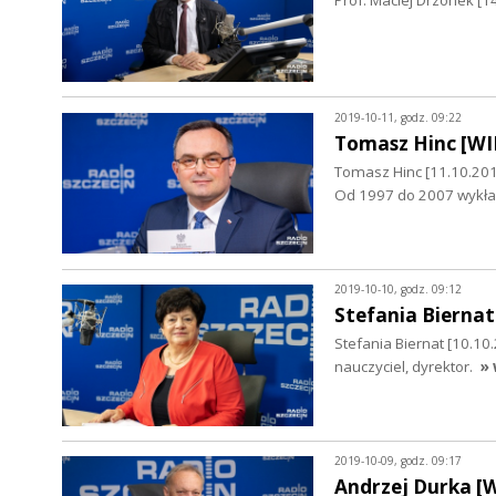
2019-10-11, godz. 09:22
Tomasz Hinc [W
Tomasz Hinc [11.10.20
Od 1997 do 2007 wykład
2019-10-10, godz. 09:12
Stefania Biernat
Stefania Biernat [10.1
nauczyciel, dyrektor.
» 
2019-10-09, godz. 09:17
Andrzej Durka [