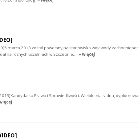
IDEO]
19]5 marca 2018 został powołany na stanowisko wojewody zachodniopo
ał na różnych uczelniach w Szczecinie…
» więcej
0.2019]Kandydatka Prawa i Sprawiedliwości. Wieloletnia radna, dyplomow
więcej
WIDEO]