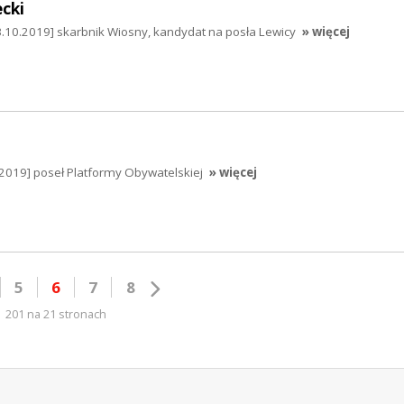
cki
3.10.2019] skarbnik Wiosny, kandydat na posła Lewicy
» więcej
-2019] poseł Platformy Obywatelskiej
» więcej
5
6
7
8
201 na 21 stronach