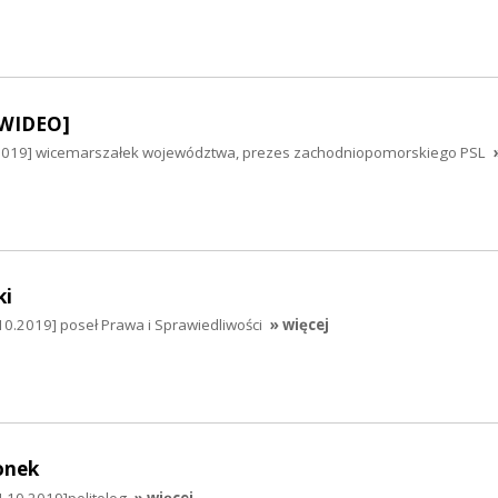
[WIDEO]
.2019] wicemarszałek województwa, prezes zachodniopomorskiego PSL
ki
10.2019] poseł Prawa i Sprawiedliwości
» więcej
onek
4.10.2019]politolog
» więcej