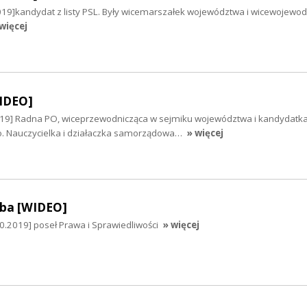
019]kandydat z listy PSL. Były wicemarszałek województwa i wicewojewo
więcej
WIDEO]
019] Radna PO, wiceprzewodnicząca w sejmiku województwa i kandydatk
o. Nauczycielka i działaczka samorządowa…
» więcej
mba [WIDEO]
0.2019] poseł Prawa i Sprawiedliwości
» więcej