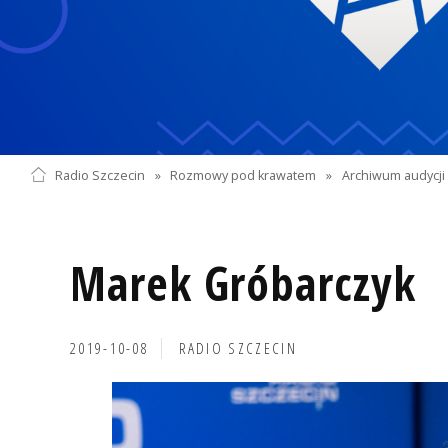
Radio Szczecin
»
Rozmowy pod krawatem
»
Archiwum audycji 
Marek Gróbarczyk
2019-10-08
RADIO SZCZECIN