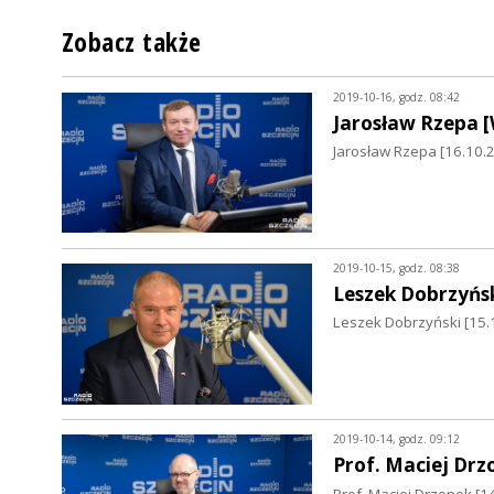
Zobacz także
2019-10-16, godz. 08:42
Jarosław Rzepa 
Jarosław Rzepa [16.10
2019-10-15, godz. 08:38
Leszek Dobrzyńs
Leszek Dobrzyński [15.
2019-10-14, godz. 09:12
Prof. Maciej Drz
Prof. Maciej Drzonek [1