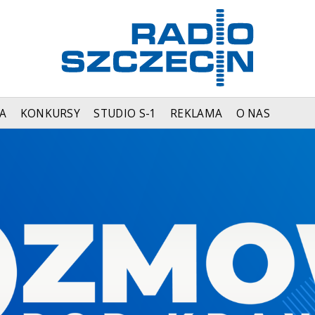
A
KONKURSY
STUDIO S-1
REKLAMA
O NAS