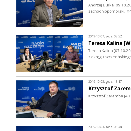
Andrzej Durka [09.10.2
zachodniopomorski.
» 
2019-10-07, godz. 08:52
Teresa Kalina [
Teresa Kalina [07.10.2
z okręgu szczecińskieg
2019-10-03, godz. 18:17
Krzysztof Zare
Krzysztof Zaremba [4.1
2019-10-03, godz. 08:48