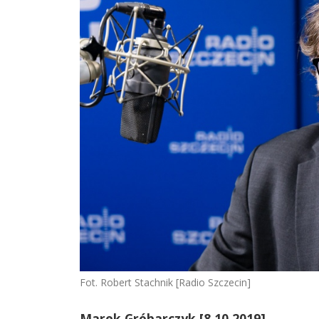
Fot. Robert Stachnik [Radio Szczecin]
Marek Gróbarczyk [8.10.2019]