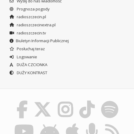
Wyślij do nas wiadomość
Prognoza pogody
radioszczecin.pl
radioszczecinextra.pl
radioszczecin.tv
Biuletyn Informacji Publicznej
Posłuchaj teraz
Logowanie
DUŻA CZCIONKA
DUŻY KONTRAST