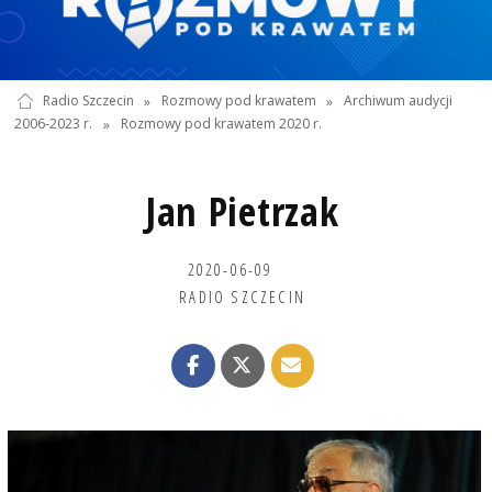
Radio Szczecin
»
Rozmowy pod krawatem
»
Archiwum audycji
2006-2023 r.
»
Rozmowy pod krawatem 2020 r.
Jan Pietrzak
2020-06-09
RADIO SZCZECIN