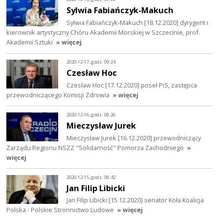
Sylwia Fabiańczyk-Makuch
Sylwia Fabiańczyk-Makuch [18.12.2020] dyrygent i
kierownik artystyczny Chóru Akademii Morskiej w Szczecinie, prof.
Akademii Sztuki
» więcej
2020-12-17, godz. 09:24
Czesław Hoc
Czesław Hoc [17.12.2020] poseł PiS, zastępca
przewodniczącego Komisji Zdrowia
» więcej
2020-12-16, godz. 08:26
Mieczysław Jurek
Mieczysław Jurek [16.12.2020] przewodniczący
Zarządu Regionu NSZZ "Solidarność" Pomorza Zachodniego
»
więcej
2020-12-15, godz. 08:42
Jan Filip Libicki
Jan Filip Libicki [15.12.2020] senator Koła Koalicja
Polska - Polskie Stronnictwo Ludowe
» więcej