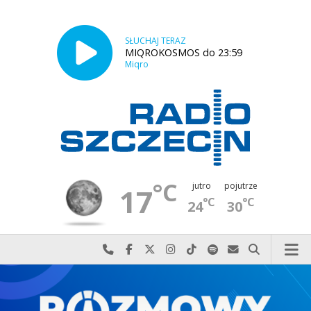
SŁUCHAJ TERAZ
MIQROKOSMOS do 23:59
Miqro
°C
jutro
pojutrze
17
°C
°C
24
30
Najlepiej po prostu do nas zadzwoń
Odwiedź nas na Facebook-u
Odwiedź nas na X
Odwiedź nas na Instagram-ie
Odwiedź nas na TikTok-u
Szukaj nas na Spotify
Wyślij do nas w
Szukaj