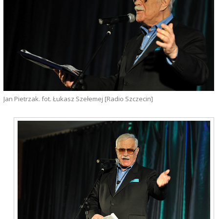
Jan Pietrzak. fot. Łukasz Szełemej [Radio Szczecin]