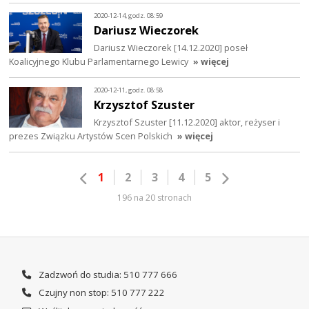
2020-12-14, godz. 08:59
Dariusz Wieczorek
Dariusz Wieczorek [14.12.2020] poseł
Koalicyjnego Klubu Parlamentarnego Lewicy
» więcej
2020-12-11, godz. 08:58
Krzysztof Szuster
Krzysztof Szuster [11.12.2020] aktor, reżyser i
prezes Związku Artystów Scen Polskich
» więcej
1
2
3
4
5
196 na 20 stronach
Zadzwoń do studia: 510 777 666
Czujny non stop: 510 777 222