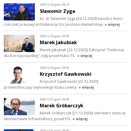
2020-12-24, godz. 08:23
Sławomir Zyga
ks. dr Sławomir Zyga [24.12.2020] kanclerz Kurii i
rzecznik prasowy Archidiecezji Szczecińsko-Kamieńskiej
» więcej
2020-12-23, godz. 09:39
Marek Jakubiak
Marek Jakubiak [23.12.2020] Założyciel "Federacji
dla Rzeczpospolitej", były poseł Kukiz'15.
» więcej
2020-12-22, godz. 09:00
Krzysztof Gawkowski
Krzysztof Gawkowski [22.12.2020]
przewodniczący sejmowego klubu Lewicy
» więcej
2020-12-21, godz. 09:30
Marek Gróbarczyk
Marek Gróbarczyk [21.12.2020] sekretarz stanu w
Ministerstwie Infrastruktury, poseł PiS
» więcej
2020-12-18, godz. 09:00