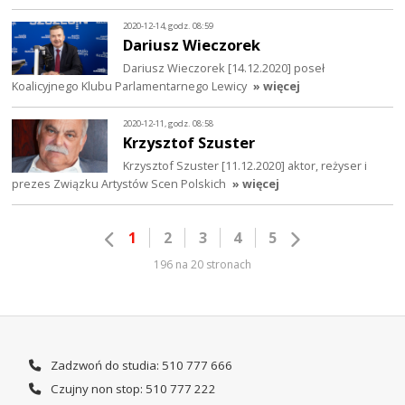
2020-12-14, godz. 08:59
Dariusz Wieczorek
Dariusz Wieczorek [14.12.2020] poseł
Koalicyjnego Klubu Parlamentarnego Lewicy
» więcej
2020-12-11, godz. 08:58
Krzysztof Szuster
Krzysztof Szuster [11.12.2020] aktor, reżyser i
prezes Związku Artystów Scen Polskich
» więcej
1
2
3
4
5
196 na 20 stronach
Zadzwoń do studia: 510 777 666
Czujny non stop: 510 777 222