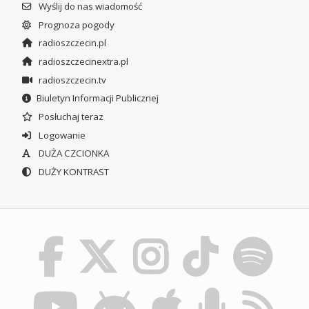
Wyślij do nas wiadomość
Prognoza pogody
radioszczecin.pl
radioszczecinextra.pl
radioszczecin.tv
Biuletyn Informacji Publicznej
Posłuchaj teraz
Logowanie
DUŻA CZCIONKA
DUŻY KONTRAST