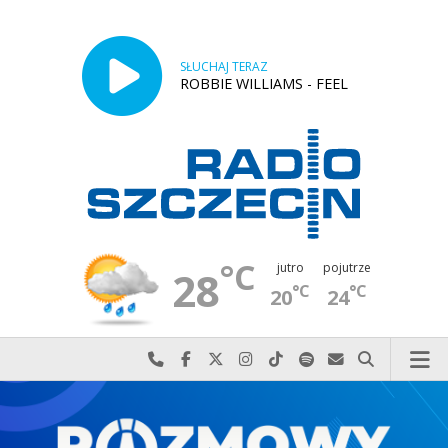
SŁUCHAJ TERAZ
ROBBIE WILLIAMS - FEEL
°C
jutro
pojutrze
28
°C
°C
20
24
Najlepiej po prostu do nas zadzwoń
Odwiedź nas na Facebook-u
Odwiedź nas na X
Odwiedź nas na Instagram-ie
Odwiedź nas na TikTok-u
Szukaj nas na Spotify
Wyślij do nas w
Szukaj