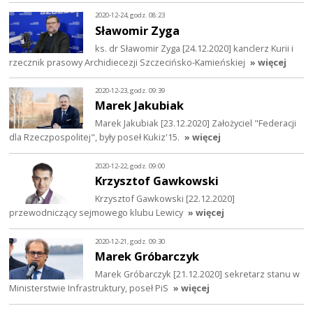
2020-12-24, godz. 08:23
Sławomir Zyga
ks. dr Sławomir Zyga [24.12.2020] kanclerz Kurii i
rzecznik prasowy Archidiecezji Szczecińsko-Kamieńskiej
» więcej
2020-12-23, godz. 09:39
Marek Jakubiak
Marek Jakubiak [23.12.2020] Założyciel "Federacji
dla Rzeczpospolitej", były poseł Kukiz'15.
» więcej
2020-12-22, godz. 09:00
Krzysztof Gawkowski
Krzysztof Gawkowski [22.12.2020]
przewodniczący sejmowego klubu Lewicy
» więcej
2020-12-21, godz. 09:30
Marek Gróbarczyk
Marek Gróbarczyk [21.12.2020] sekretarz stanu w
Ministerstwie Infrastruktury, poseł PiS
» więcej