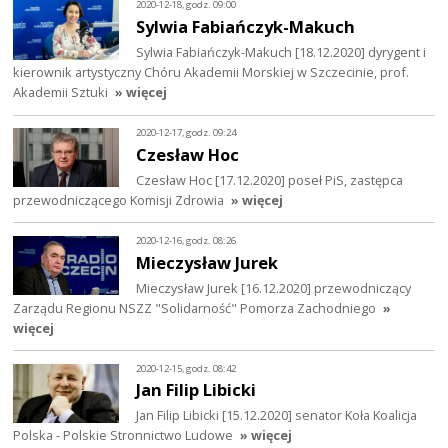
2020-12-18, godz. 09:00
Sylwia Fabiańczyk-Makuch
Sylwia Fabiańczyk-Makuch [18.12.2020] dyrygent i
kierownik artystyczny Chóru Akademii Morskiej w Szczecinie, prof.
Akademii Sztuki
» więcej
2020-12-17, godz. 09:24
Czesław Hoc
Czesław Hoc [17.12.2020] poseł PiS, zastępca
przewodniczącego Komisji Zdrowia
» więcej
2020-12-16, godz. 08:26
Mieczysław Jurek
Mieczysław Jurek [16.12.2020] przewodniczący
Zarządu Regionu NSZZ "Solidarność" Pomorza Zachodniego
»
więcej
2020-12-15, godz. 08:42
Jan Filip Libicki
Jan Filip Libicki [15.12.2020] senator Koła Koalicja
Polska - Polskie Stronnictwo Ludowe
» więcej