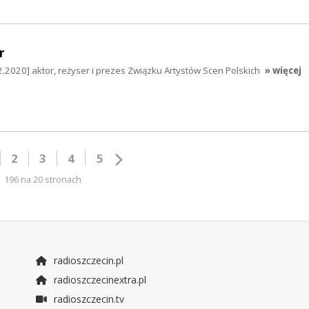
r
2.2020] aktor, reżyser i prezes Związku Artystów Scen Polskich
» więcej
2
3
4
5
196 na 20 stronach
radioszczecin.pl
radioszczecinextra.pl
radioszczecin.tv