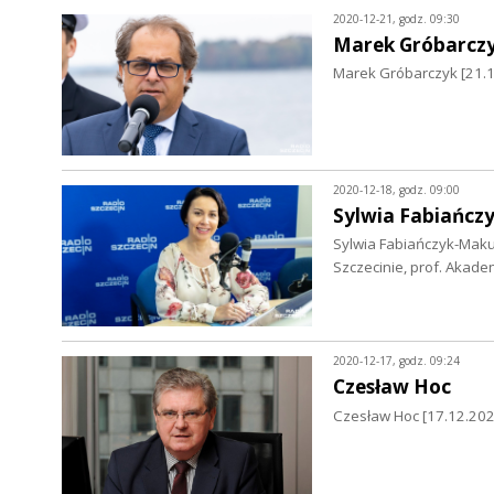
2020-12-21, godz. 09:30
Marek Gróbarcz
Marek Gróbarczyk [21.12
2020-12-18, godz. 09:00
Sylwia Fabiańcz
Sylwia Fabiańczyk-Maku
Szczecinie, prof. Akadem
2020-12-17, godz. 09:24
Czesław Hoc
Czesław Hoc [17.12.202