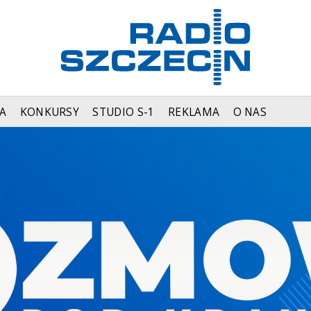
A
KONKURSY
STUDIO S-1
REKLAMA
O NAS