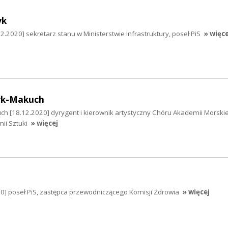
yk
.2020] sekretarz stanu w Ministerstwie Infrastruktury, poseł PiS
» więce
yk-Makuch
ch [18.12.2020] dyrygent i kierownik artystyczny Chóru Akademii Morskie
ii Sztuki
» więcej
0] poseł PiS, zastępca przewodniczącego Komisji Zdrowia
» więcej