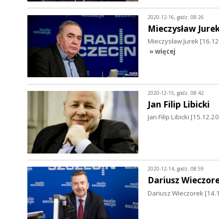
2020-12-16, godz. 08:26
Mieczysław Jure
Mieczysław Jurek [16.
» więcej
2020-12-15, godz. 08:42
Jan Filip Libicki
Jan Filip Libicki [15.12
2020-12-14, godz. 08:59
Dariusz Wieczor
Dariusz Wieczorek [14.