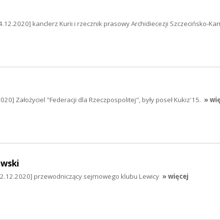
4.12.2020] kanclerz Kurii i rzecznik prasowy Archidiecezji Szczecińsko-Ka
20] Założyciel "Federacji dla Rzeczpospolitej", były poseł Kukiz'15.
» wi
wski
22.12.2020] przewodniczący sejmowego klubu Lewicy
» więcej