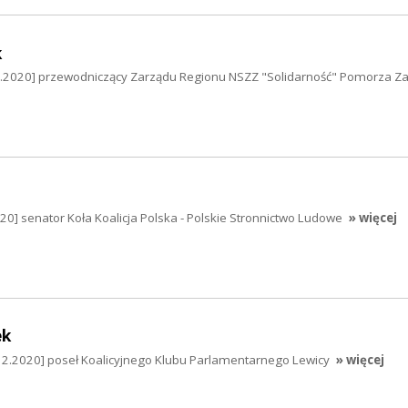
k
12.2020] przewodniczący Zarządu Regionu NSZZ "Solidarność" Pomorza Z
.2020] senator Koła Koalicja Polska - Polskie Stronnictwo Ludowe
» więcej
ek
12.2020] poseł Koalicyjnego Klubu Parlamentarnego Lewicy
» więcej