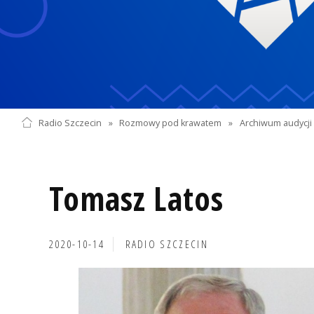
Radio Szczecin
»
Rozmowy pod krawatem
»
Archiwum audycji 
Tomasz Latos
2020-10-14
RADIO SZCZECIN