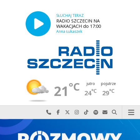
SŁUCHAJ TERAZ
RADIO SZCZECIN NA
WAKACJACH do 17:00
Anna Łukaszek
°C
jutro
pojutrze
21
°C
°C
24
29
Najlepiej po prostu do nas zadzwoń
Odwiedź nas na Facebook-u
Odwiedź nas na X
Odwiedź nas na Instagram-ie
Odwiedź nas na TikTok-u
Szukaj nas na Spotify
Wyślij do nas w
Szukaj