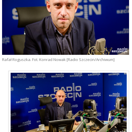
Rafał Roguszka. Fot. Konrad Nowak [Radio Szczecin/Archiwum]