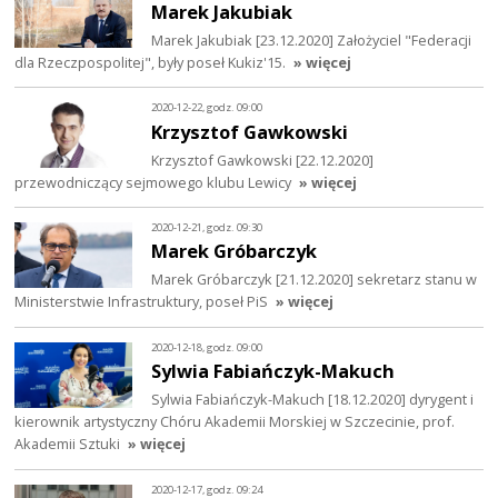
Marek Jakubiak
Marek Jakubiak [23.12.2020] Założyciel "Federacji
dla Rzeczpospolitej", były poseł Kukiz'15.
» więcej
2020-12-22, godz. 09:00
Krzysztof Gawkowski
Krzysztof Gawkowski [22.12.2020]
przewodniczący sejmowego klubu Lewicy
» więcej
2020-12-21, godz. 09:30
Marek Gróbarczyk
Marek Gróbarczyk [21.12.2020] sekretarz stanu w
Ministerstwie Infrastruktury, poseł PiS
» więcej
2020-12-18, godz. 09:00
Sylwia Fabiańczyk-Makuch
Sylwia Fabiańczyk-Makuch [18.12.2020] dyrygent i
kierownik artystyczny Chóru Akademii Morskiej w Szczecinie, prof.
Akademii Sztuki
» więcej
2020-12-17, godz. 09:24