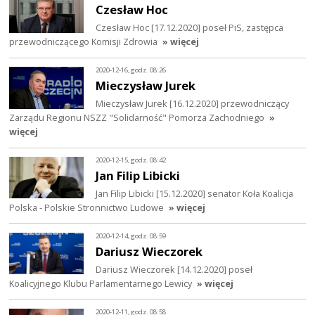
Czesław Hoc
Czesław Hoc [17.12.2020] poseł PiS, zastępca
przewodniczącego Komisji Zdrowia
» więcej
2020-12-16, godz. 08:26
Mieczysław Jurek
Mieczysław Jurek [16.12.2020] przewodniczący
Zarządu Regionu NSZZ "Solidarność" Pomorza Zachodniego
»
więcej
2020-12-15, godz. 08:42
Jan Filip Libicki
Jan Filip Libicki [15.12.2020] senator Koła Koalicja
Polska - Polskie Stronnictwo Ludowe
» więcej
2020-12-14, godz. 08:59
Dariusz Wieczorek
Dariusz Wieczorek [14.12.2020] poseł
Koalicyjnego Klubu Parlamentarnego Lewicy
» więcej
2020-12-11, godz. 08:58