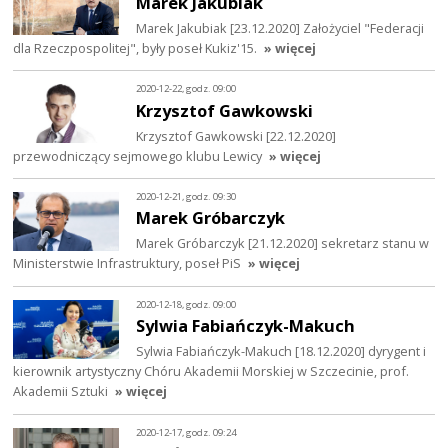
Marek Jakubiak
Marek Jakubiak [23.12.2020] Założyciel "Federacji
dla Rzeczpospolitej", były poseł Kukiz'15.
» więcej
2020-12-22, godz. 09:00
Krzysztof Gawkowski
Krzysztof Gawkowski [22.12.2020]
przewodniczący sejmowego klubu Lewicy
» więcej
2020-12-21, godz. 09:30
Marek Gróbarczyk
Marek Gróbarczyk [21.12.2020] sekretarz stanu w
Ministerstwie Infrastruktury, poseł PiS
» więcej
2020-12-18, godz. 09:00
Sylwia Fabiańczyk-Makuch
Sylwia Fabiańczyk-Makuch [18.12.2020] dyrygent i
kierownik artystyczny Chóru Akademii Morskiej w Szczecinie, prof.
Akademii Sztuki
» więcej
2020-12-17, godz. 09:24