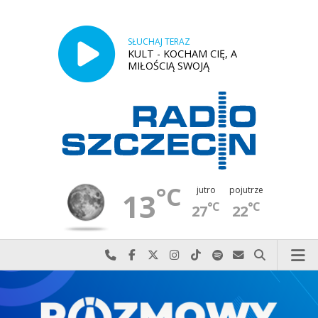
SŁUCHAJ TERAZ
KULT - KOCHAM CIĘ, A
MIŁOŚCIĄ SWOJĄ
°C
jutro
pojutrze
13
°C
°C
27
22
Najlepiej po prostu do nas zadzwoń
Odwiedź nas na Facebook-u
Odwiedź nas na X
Odwiedź nas na Instagram-ie
Odwiedź nas na TikTok-u
Szukaj nas na Spotify
Wyślij do nas w
Szukaj