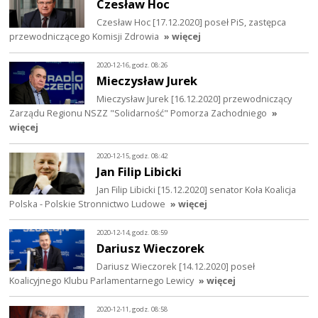
Czesław Hoc
Czesław Hoc [17.12.2020] poseł PiS, zastępca
przewodniczącego Komisji Zdrowia
» więcej
2020-12-16, godz. 08:26
Mieczysław Jurek
Mieczysław Jurek [16.12.2020] przewodniczący
Zarządu Regionu NSZZ "Solidarność" Pomorza Zachodniego
»
więcej
2020-12-15, godz. 08:42
Jan Filip Libicki
Jan Filip Libicki [15.12.2020] senator Koła Koalicja
Polska - Polskie Stronnictwo Ludowe
» więcej
2020-12-14, godz. 08:59
Dariusz Wieczorek
Dariusz Wieczorek [14.12.2020] poseł
Koalicyjnego Klubu Parlamentarnego Lewicy
» więcej
2020-12-11, godz. 08:58