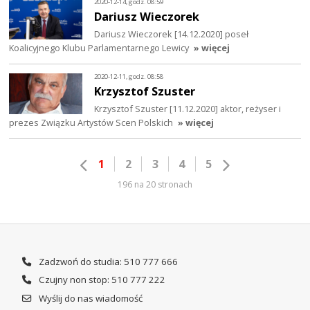
2020-12-14, godz. 08:59
Dariusz Wieczorek
Dariusz Wieczorek [14.12.2020] poseł
Koalicyjnego Klubu Parlamentarnego Lewicy
» więcej
2020-12-11, godz. 08:58
Krzysztof Szuster
Krzysztof Szuster [11.12.2020] aktor, reżyser i
prezes Związku Artystów Scen Polskich
» więcej
1
2
3
4
5
196 na 20 stronach
Zadzwoń do studia: 510 777 666
Czujny non stop: 510 777 222
Wyślij do nas wiadomość