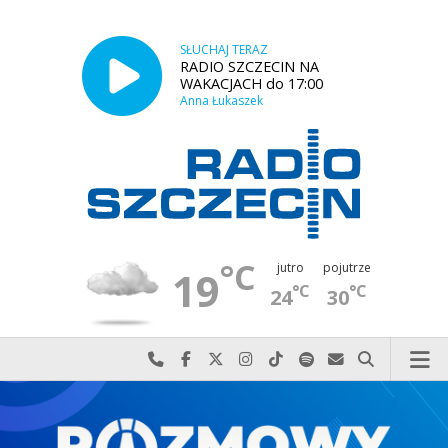
SŁUCHAJ TERAZ
RADIO SZCZECIN NA
WAKACJACH do 17:00
Anna Łukaszek
°C
jutro
pojutrze
19
°C
°C
24
30
Najlepiej po prostu do nas zadzwoń
Odwiedź nas na Facebook-u
Odwiedź nas na X
Odwiedź nas na Instagram-ie
Odwiedź nas na TikTok-u
Szukaj nas na Spotify
Wyślij do nas w
Szukaj