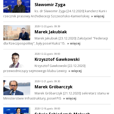
Sławomir Zyga
ks. dr Sławomir Zyga [24.12.2020] kanclerz Kurii i
rzecznik prasowy Archidiecezji Szczecińsko-Kamieńskiej
» więcej
2020-12-23, godz. 09:39
Marek Jakubiak
Marek Jakubiak [23.12.2020] Założyciel "Federacji
dla Rzeczpospolitej", były poseł Kukiz'15.
» więcej
2020-12-22, godz. 09:00
Krzysztof Gawkowski
Krzysztof Gawkowski [22.12.2020]
przewodniczący sejmowego klubu Lewicy
» więcej
2020-12-21, godz. 09:30
Marek Gróbarczyk
Marek Gróbarczyk [21.12.2020] sekretarz stanu w
Ministerstwie Infrastruktury, poseł PiS
» więcej
2020-12-18, godz. 09:00