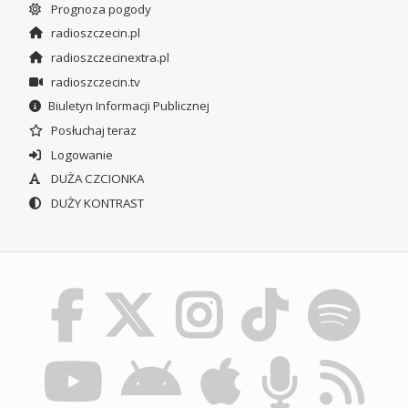
Prognoza pogody
radioszczecin.pl
radioszczecinextra.pl
radioszczecin.tv
Biuletyn Informacji Publicznej
Posłuchaj teraz
Logowanie
DUŻA CZCIONKA
DUŻY KONTRAST