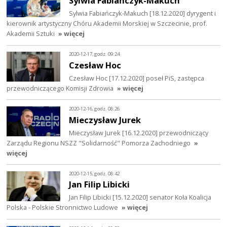
Sylwia Fabiańczyk-Makuch
Sylwia Fabiańczyk-Makuch [18.12.2020] dyrygent i
kierownik artystyczny Chóru Akademii Morskiej w Szczecinie, prof.
Akademii Sztuki
» więcej
2020-12-17, godz. 09:24
Czesław Hoc
Czesław Hoc [17.12.2020] poseł PiS, zastępca
przewodniczącego Komisji Zdrowia
» więcej
2020-12-16, godz. 08:26
Mieczysław Jurek
Mieczysław Jurek [16.12.2020] przewodniczący
Zarządu Regionu NSZZ "Solidarność" Pomorza Zachodniego
»
więcej
2020-12-15, godz. 08:42
Jan Filip Libicki
Jan Filip Libicki [15.12.2020] senator Koła Koalicja
Polska - Polskie Stronnictwo Ludowe
» więcej