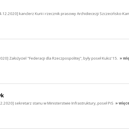
4.12.2020] kanclerz Kurii i rzecznik prasowy Archidiecezji Szczecińsko-Ka
20] Założyciel "Federacji dla Rzeczpospolitej", były poseł Kukiz'15.
» wi
yk
.2020] sekretarz stanu w Ministerstwie Infrastruktury, poseł PiS
» więce