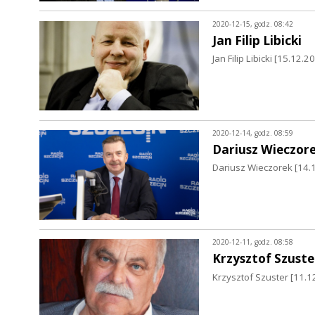
2020-12-15, godz. 08:42
Jan Filip Libicki
Jan Filip Libicki [15.12
2020-12-14, godz. 08:59
Dariusz Wieczor
Dariusz Wieczorek [14.
2020-12-11, godz. 08:58
Krzysztof Szuste
Krzysztof Szuster [11.1