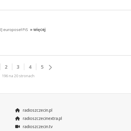
0] europoseł PiS
» więcej
2
3
4
5
196 na 20 stronach
radioszczecin.pl
radioszczecinextra.pl
radioszczecin.tv