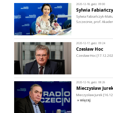
2020-12-18, godz. 09:00
Sylwia Fabiańcz
Sylwia Fabiańczyk-Maku
Szczecinie, prof. Akadem
2020-12-17, godz. 09:24
Czesław Hoc
Czesław Hoc [17.12.202
2020-12-16, godz. 08:26
Mieczysław Jure
Mieczysław Jurek [16.
» więcej