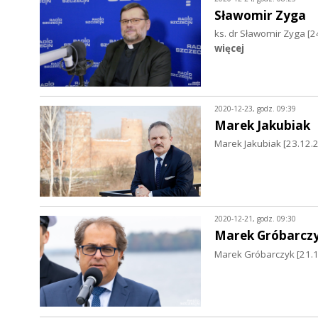
Sławomir Zyga
ks. dr Sławomir Zyga [2
więcej
2020-12-23, godz. 09:39
Marek Jakubiak
Marek Jakubiak [23.12.20
2020-12-21, godz. 09:30
Marek Gróbarcz
Marek Gróbarczyk [21.12