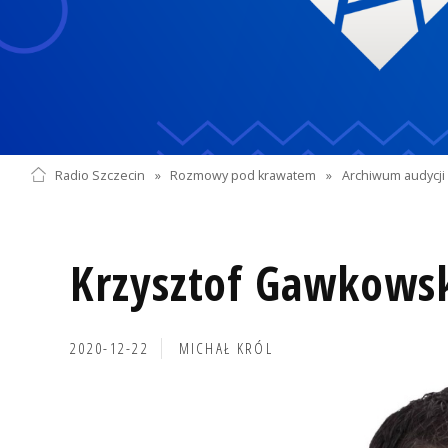
Radio Szczecin
»
Rozmowy pod krawatem
»
Archiwum audycji 
Krzysztof Gawkows
2020-12-22
MICHAŁ KRÓL