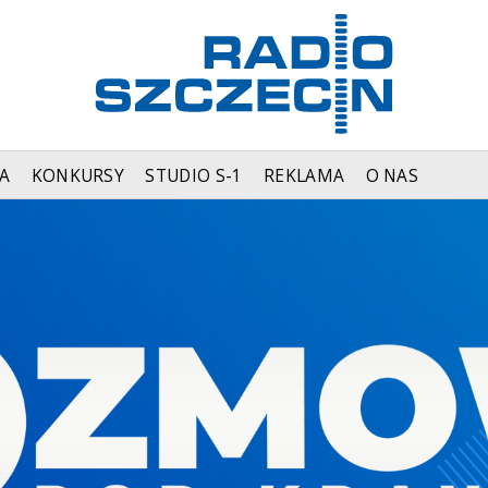
A
KONKURSY
STUDIO S-1
REKLAMA
O NAS