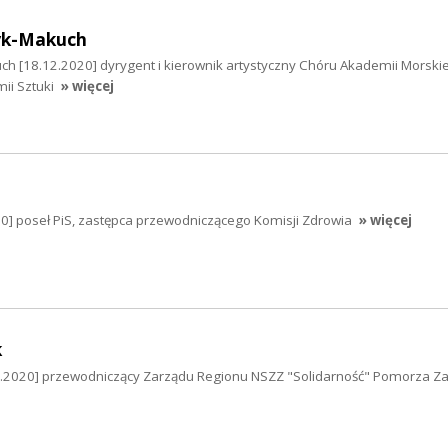
yk-Makuch
ch [18.12.2020] dyrygent i kierownik artystyczny Chóru Akademii Morskie
ii Sztuki
» więcej
0] poseł PiS, zastępca przewodniczącego Komisji Zdrowia
» więcej
k
12.2020] przewodniczący Zarządu Regionu NSZZ "Solidarność" Pomorza Z