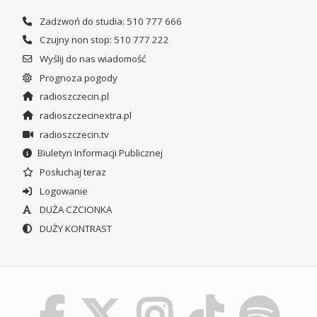
Zadzwoń do studia: 510 777 666
Czujny non stop: 510 777 222
Wyślij do nas wiadomość
Prognoza pogody
radioszczecin.pl
radioszczecinextra.pl
radioszczecin.tv
Biuletyn Informacji Publicznej
Posłuchaj teraz
Logowanie
DUŻA CZCIONKA
DUŻY KONTRAST