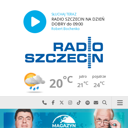
SŁUCHAJ TERAZ
RADIO SZCZECIN NA DZIEŃ
DOBRY do 09:00
Robert Bochenko
°C
jutro
pojutrze
20
°C
°C
21
24
Najlepiej po prostu do nas zadzwoń
Odwiedź nas na Facebook-u
Odwiedź nas na X
Odwiedź nas na Instagram-ie
Odwiedź nas na TikTok-u
Szukaj nas na Spotify
Wyślij do nas w
Szukaj