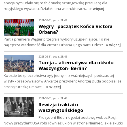
specjalnym udało się rozbić siatkę szpiegowską pracującą dla
rosyjskiego wywiadu. Działała ona w strukturach…
» więcej
2021-05-31, godz. 21:42
Węgry - początek końca Victora
Orbana?
Partia premiera Węgier przegrała wybory uzupełniające. To nie
najlepsza wiadomość dla Victora Orbana i jego partii Fidesz.
» więcej
2021-05-31, godz. 21:45
Turcja – alternatywa dla układu
Waszyngton- Berlin?
Kwestie bezpieczeństwa były jednymi z ważniejszych podczas tej
wizyty - przebywający w Ankarze prezydent Andrzej Duda podpisał ze
stroną turecką umowę…
» więcej
2021-05-31, godz. 21:46
Rewizja traktatu
waszyngtońskiego
Prezydent Biden łagodzi postawę wobec Rosji.
Nowy prezydent USA robi również ukłon w stronę Niemiec. Jakie skutki