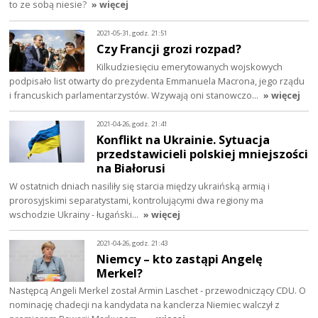
to ze sobą niesie?
» więcej
2021-05-31, godz. 21:51
Czy Francji grozi rozpad?
Kilkudziesięciu emerytowanych wojskowych
podpisało list otwarty do prezydenta Emmanuela Macrona, jego rządu
i francuskich parlamentarzystów. Wzywają oni stanowczo…
» więcej
2021-04-26, godz. 21:41
Konflikt na Ukrainie. Sytuacja
przedstawicieli polskiej mniejszości
na Białorusi
W ostatnich dniach nasiliły się starcia między ukraińską armią i
prorosyjskimi separatystami, kontrolującymi dwa regiony ma
wschodzie Ukrainy - ługański…
» więcej
2021-04-26, godz. 21:43
Niemcy – kto zastąpi Angelę
Merkel?
Następcą Angeli Merkel został Armin Laschet - przewodniczący CDU. O
nominację chadecji na kandydata na kanclerza Niemiec walczył z