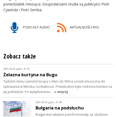
poniedziałek miesiąca. Gospodarzami studia są publicyści Piotr
Cywiński i Piotr Semka.
PODCAST AUDIO
AKTUALNOŚCI RSS
Zobacz także
2021-05-31, godz. 21:37
Żelazna kurtyna na Bugu
Tydzień temu samolot lecący z Aten do Wilna został zmuszony do
lądowania w Mińsku na Białorusi. Pretekstem była rzekoma bomba na
jej pokładzie. Po wylądowaniu…
» więcej
2021-05-31, godz. 21:39
Bułgaria na podsłuchu
Bułgarskie władze poinformowały, że służbom