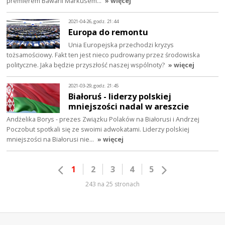
premierem Bawarii Markusem…
» więcej
2021-04-26, godz. 21:44
Europa do remontu
Unia Europejska przechodzi kryzys
tożsamościowy. Fakt ten jest nieco pudrowany przez środowiska
polityczne. Jaka będzie przyszłość naszej wspólnoty?
» więcej
2021-03-29, godz. 21:45
Białoruś - liderzy polskiej
mniejszości nadal w areszcie
Andżelika Borys - prezes Związku Polaków na Białorusi i Andrzej
Poczobut spotkali się ze swoimi adwokatami. Liderzy polskiej
mniejszości na Białorusi nie…
» więcej
1
2
3
4
5
243 na 25 stronach