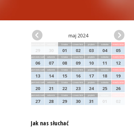
maj 2024
poniedziałek
wtorek
środa
czwartek
piątek
sobota
niedziela
29
30
01
02
03
04
05
poniedziałek
wtorek
środa
czwartek
piątek
sobota
niedziela
06
07
08
09
10
11
12
poniedziałek
wtorek
środa
czwartek
piątek
sobota
niedziela
13
14
15
16
17
18
19
poniedziałek
wtorek
środa
czwartek
piątek
sobota
niedziela
20
21
22
23
24
25
26
poniedziałek
wtorek
środa
czwartek
piątek
sobota
niedziela
27
28
29
30
31
01
02
Jak nas słuchać