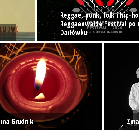
Reggae, punk, folk i hip-ho
Reggaenwalde Festival po 
Darłówku
ina Grudnik
Zma