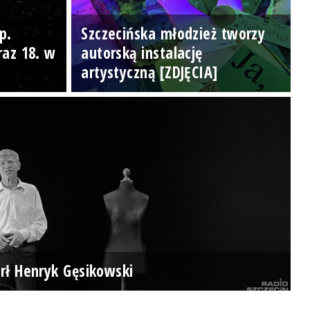
p.
Szczecińska młodzież tworzy
raz 18. w
autorską instalację
artystyczną [ZDJĘCIA]
rł Henryk Gęsikowski