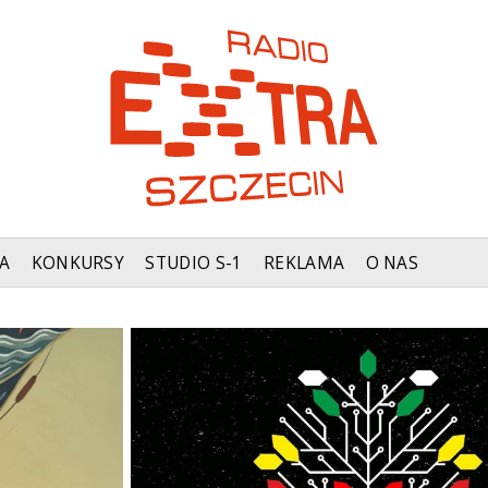
A
KONKURSY
STUDIO S-1
REKLAMA
O NAS