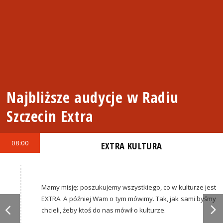
Najbliższe audycje w Radiu
Szczecin Extra
08:00
EXTRA KULTURA
Mamy misję: poszukujemy wszystkiego, co w kulturze jest
EXTRA. A później Wam o tym mówimy. Tak, jak sami byśmy
chcieli, żeby ktoś do nas mówił o kulturze.