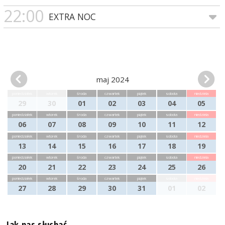
22:00
EXTRA NOC
maj 2024
poniedziałek
wtorek
środa
czwartek
piątek
sobota
niedziela
29
30
01
02
03
04
05
poniedziałek
wtorek
środa
czwartek
piątek
sobota
niedziela
06
07
08
09
10
11
12
poniedziałek
wtorek
środa
czwartek
piątek
sobota
niedziela
13
14
15
16
17
18
19
poniedziałek
wtorek
środa
czwartek
piątek
sobota
niedziela
20
21
22
23
24
25
26
poniedziałek
wtorek
środa
czwartek
piątek
sobota
niedziela
27
28
29
30
31
01
02
Jak nas słuchać