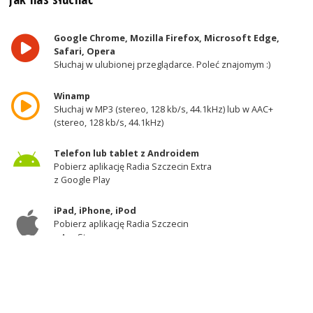
Google Chrome, Mozilla Firefox, Microsoft Edge,
Safari, Opera
Słuchaj w ulubionej przeglądarce. Poleć znajomym :)
Winamp
Słuchaj w MP3 (stereo, 128 kb/s, 44.1kHz) lub w AAC+
(stereo, 128 kb/s, 44.1kHz)
Telefon lub tablet z Androidem
Pobierz aplikację Radia Szczecin Extra
z Google Play
iPad, iPhone, iPod
Pobierz aplikację Radia Szczecin
z AppStore
Odbiornik DAB+
Słuchaj w zachodniej części województwa
zachodniopomorskiego - kanał 11A