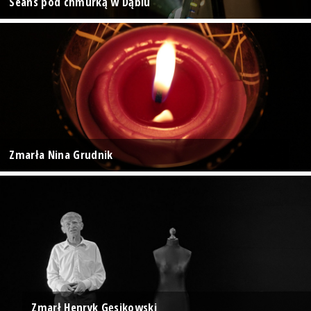
Seans pod chmurką w Dąbiu
Zmarła Nina Grudnik
Zmarł Henryk Gęsikowski