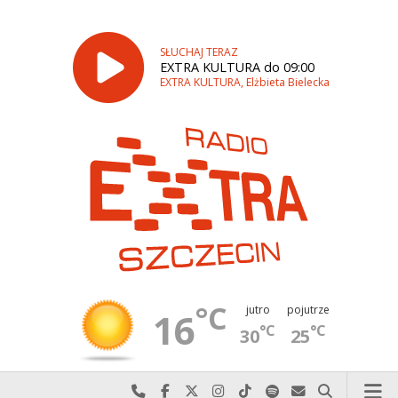
SŁUCHAJ TERAZ
EXTRA KULTURA do 09:00
EXTRA KULTURA, Elżbieta Bielecka
°C
jutro
pojutrze
16
°C
°C
30
25
Najlepiej po prostu do nas zadzwoń
Odwiedź nas na Facebook-u
Odwiedź nas na X
Odwiedź nas na Instagram-ie
Odwiedź nas na TikTok-u
Szukaj nas na Spotify
Wyślij do nas w
Szukaj