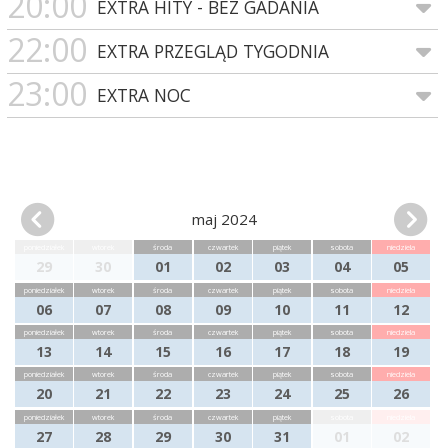
20:00
EXTRA HITY - BEZ GADANIA
22:00
EXTRA PRZEGLĄD TYGODNIA
23:00
EXTRA NOC
maj 2024
poniedziałek
wtorek
środa
czwartek
piątek
sobota
niedziela
29
30
01
02
03
04
05
poniedziałek
wtorek
środa
czwartek
piątek
sobota
niedziela
06
07
08
09
10
11
12
poniedziałek
wtorek
środa
czwartek
piątek
sobota
niedziela
13
14
15
16
17
18
19
poniedziałek
wtorek
środa
czwartek
piątek
sobota
niedziela
20
21
22
23
24
25
26
poniedziałek
wtorek
środa
czwartek
piątek
sobota
niedziela
27
28
29
30
31
01
02