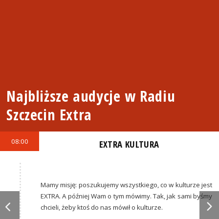
Najbliższe audycje w Radiu
Szczecin Extra
08:00
EXTRA KULTURA
Mamy misję: poszukujemy wszystkiego, co w kulturze jest
EXTRA. A później Wam o tym mówimy. Tak, jak sami byśmy
chcieli, żeby ktoś do nas mówił o kulturze.