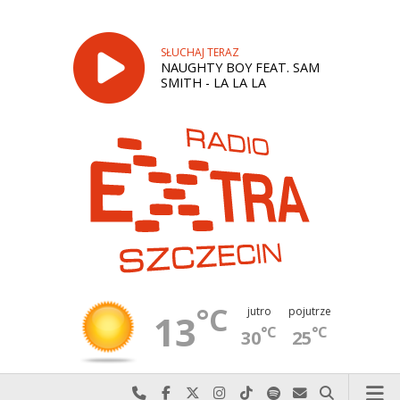
SŁUCHAJ TERAZ
NAUGHTY BOY FEAT. SAM
SMITH - LA LA LA
°C
jutro
pojutrze
13
°C
°C
30
25
Najlepiej po prostu do nas zadzwoń
Odwiedź nas na Facebook-u
Odwiedź nas na X
Odwiedź nas na Instagram-ie
Odwiedź nas na TikTok-u
Szukaj nas na Spotify
Wyślij do nas w
Szukaj