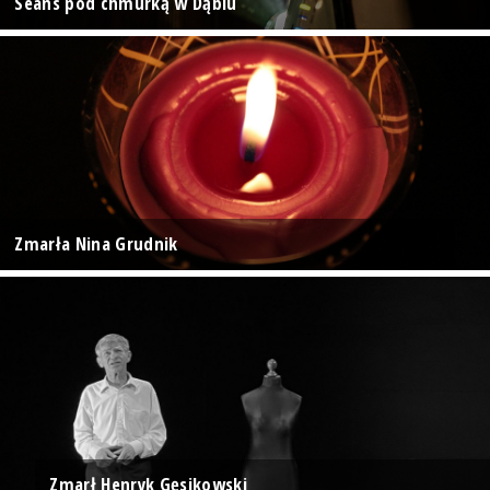
Seans pod chmurką w Dąbiu
Zmarła Nina Grudnik
Zmarł Henryk Gęsikowski