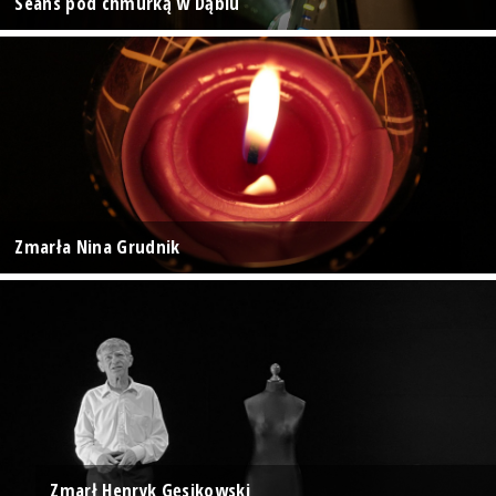
Seans pod chmurką w Dąbiu
Zmarła Nina Grudnik
Zmarł Henryk Gęsikowski