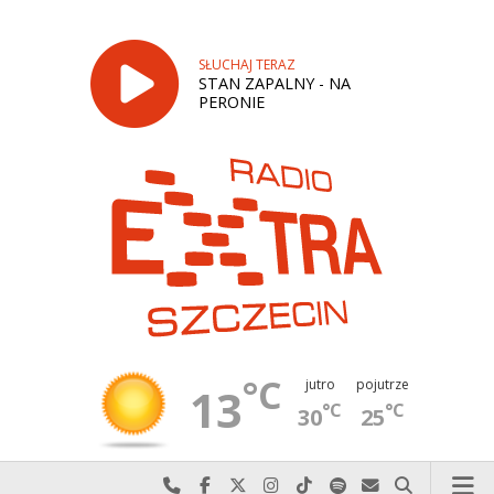
SŁUCHAJ TERAZ
STAN ZAPALNY - NA
PERONIE
°C
jutro
pojutrze
13
°C
°C
30
25
Najlepiej po prostu do nas zadzwoń
Odwiedź nas na Facebook-u
Odwiedź nas na X
Odwiedź nas na Instagram-ie
Odwiedź nas na TikTok-u
Szukaj nas na Spotify
Wyślij do nas w
Szukaj