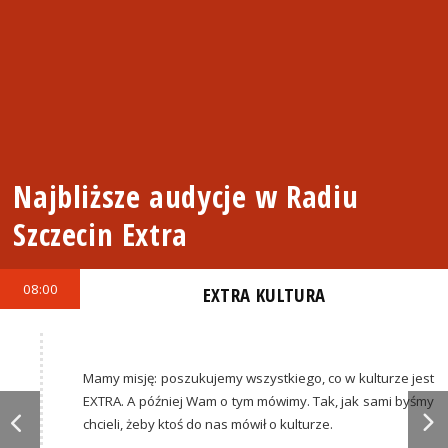
Najbliższe audycje w Radiu
Szczecin Extra
08:00
EXTRA KULTURA
Mamy misję: poszukujemy wszystkiego, co w kulturze jest
EXTRA. A później Wam o tym mówimy. Tak, jak sami byśmy
chcieli, żeby ktoś do nas mówił o kulturze.