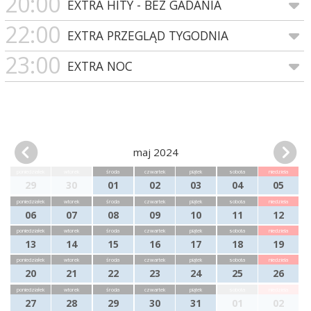
20:00
EXTRA HITY - BEZ GADANIA
22:00
EXTRA PRZEGLĄD TYGODNIA
23:00
EXTRA NOC
maj 2024
poniedziałek
wtorek
środa
czwartek
piątek
sobota
niedziela
29
30
01
02
03
04
05
poniedziałek
wtorek
środa
czwartek
piątek
sobota
niedziela
06
07
08
09
10
11
12
poniedziałek
wtorek
środa
czwartek
piątek
sobota
niedziela
13
14
15
16
17
18
19
poniedziałek
wtorek
środa
czwartek
piątek
sobota
niedziela
20
21
22
23
24
25
26
poniedziałek
wtorek
środa
czwartek
piątek
sobota
niedziela
27
28
29
30
31
01
02