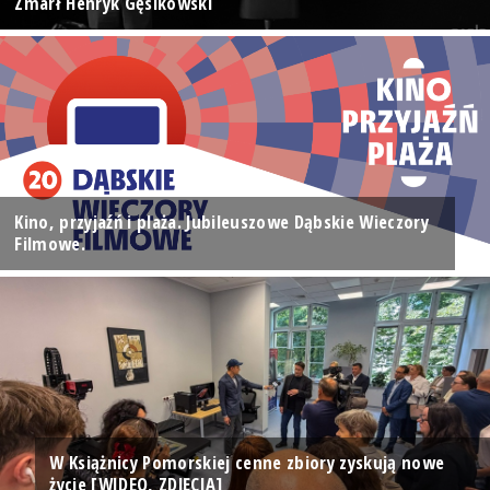
Zmarł Henryk Gęsikowski
Kino, przyjaźń i plaża. Jubileuszowe Dąbskie Wieczory
Filmowe.
W Książnicy Pomorskiej cenne zbiory zyskują nowe
życie [WIDEO, ZDJĘCIA]