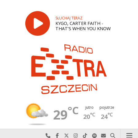
SŁUCHAJ TERAZ
KYGO, CARTER FAITH -
THAT'S WHEN YOU KNOW
°C
jutro
pojutrze
29
°C
°C
20
24
Najlepiej po prostu do nas zadzwoń
Odwiedź nas na Facebook-u
Odwiedź nas na X
Odwiedź nas na Instagram-ie
Odwiedź nas na TikTok-u
Szukaj nas na Spotify
Wyślij do nas w
Szukaj